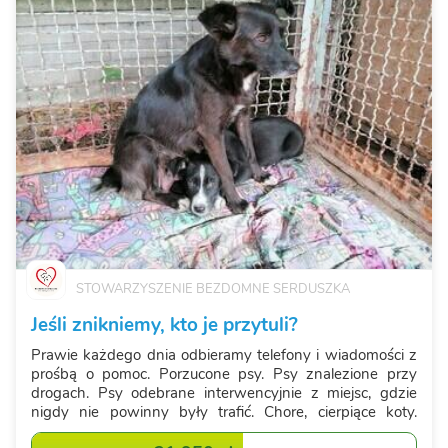
STOWARZYSZENIE BEZDOMNE SERDUSZKA
Jeśli znikniemy, kto je przytuli?
Prawie każdego dnia odbieramy telefony i wiadomości z
prośbą o pomoc. Porzucone psy. Psy znalezione przy
drogach. Psy odebrane interwencyjnie z miejsc, gdzie
nigdy nie powinny były trafić. Chore, cierpiące koty.
Ciężarne kotki. Każde z tych istnień zasługuje na