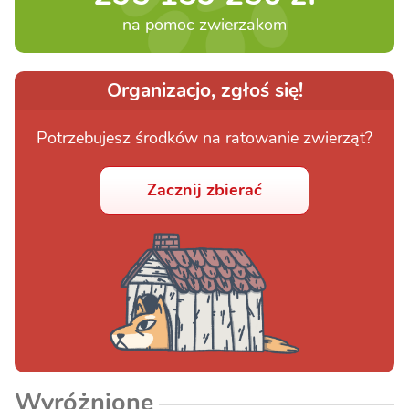
na pomoc zwierzakom
Organizacjo, zgłoś się!
Potrzebujesz środków na ratowanie zwierząt?
Zacznij zbierać
Wyróżnione