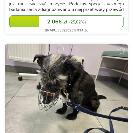
już musi walczyć o życie. Podczas specjalistycznego
badania serca zdiagnozowano u niej przetrwały przewód
tętniczy Botalla (PDA) – poważną, wrodzoną wadę, która
powoduje znaczne przeciążenie l...
2 066 zł
(
25,82%
)
BRAKUJE JESZCZE 5 934 ZŁ