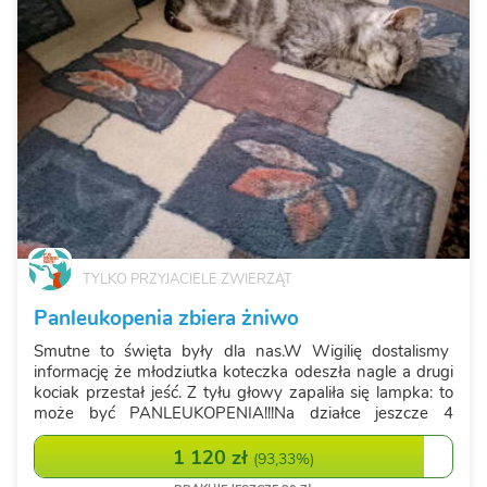
TYLKO PRZYJACIELE ZWIERZĄT
Panleukopenia zbiera żniwo
Smutne to święta były dla nas.W Wigilię dostalismy
informację że młodziutka koteczka odeszła nagle a drugi
kociak przestał jeść. Z tyłu głowy zapaliła się lampka: to
może być PANLEUKOPENIA!!!Na działce jeszcze 4
kociaki i ich dwie nieoswojone matki. Kiedy zabieraliśmy
tę czwórkę, koci...
1 120 zł
(
93,33%
)