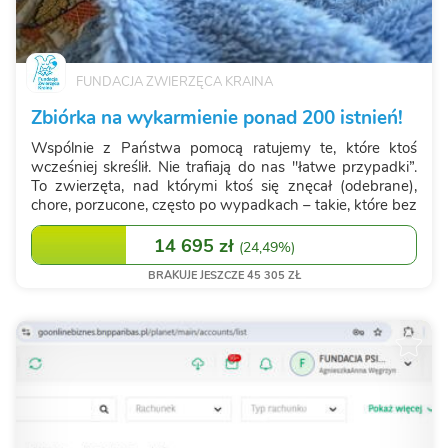
FUNDACJA ZWIERZĘCA KRAINA
Zbiórka na wykarmienie ponad 200 istnień!
Wspólnie z Państwa pomocą ratujemy te, które ktoś
wcześniej skreślił. Nie trafiają do nas "łatwe przypadki”.
To zwierzęta, nad którymi ktoś się znęcał (odebrane),
chore, porzucone, często po wypadkach – takie, które bez
pomocy po prostu nie przetrwają. Ze względu na
wrażliwość odbiorców nie...
14 695 zł
(
24,49%
)
BRAKUJE JESZCZE 45 305 ZŁ