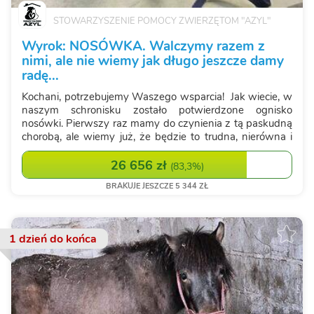
STOWARZYSZENIE POMOCY ZWIERZĘTOM "AZYL"
Wyrok: NOSÓWKA. Walczymy razem z
nimi, ale nie wiemy jak długo jeszcze damy
radę...
Kochani, potrzebujemy Waszego wsparcia! Jak wiecie, w
naszym schronisku zostało potwierdzone ognisko
nosówki. Pierwszy raz mamy do czynienia z tą paskudną
chorobą, ale wiemy już, że będzie to trudna, nierówna i
niezwykle kosztowna walka. Nosówka to choroba, która
może pojawiać się w sk...
26 656 zł
(
83,3%
)
BRAKUJE JESZCZE 5 344 ZŁ
1 dzień
do końca