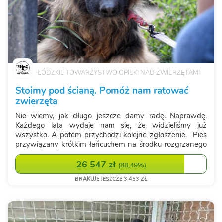
ŁÓDZKIE TOWARZYSTWO OPIEKI NAD ZWIERZĘTAMI
Stoimy pod ścianą. Pomóż nam ratować
zwierzęta
Nie wiemy, jak długo jeszcze damy radę. Naprawdę.
Każdego lata wydaje nam się, że widzieliśmy już
wszystko. A potem przychodzi kolejne zgłoszenie. Pies
przywiązany krótkim łańcuchem na środku rozgrzanego
pola. Bez cienia. Bez wody. Z językiem opadającym z
wycieńczenia. Kot zamknięty w nag...
26 547 zł
(
88,49%
)
BRAKUJE JESZCZE 3 453 ZŁ