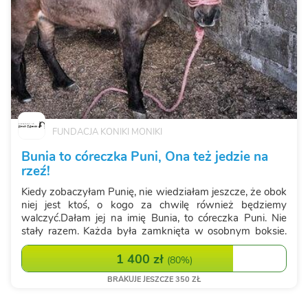
FUNDACJA KONIKI MONIKI
Bunia to córeczka Puni, Ona też jedzie na
rzeź!
Kiedy zobaczyłam Punię, nie wiedziałam jeszcze, że obok
niej jest ktoś, o kogo za chwilę również będziemy
walczyć.Dałam jej na imię Bunia, to córeczka Puni. Nie
stały razem. Każda była zamknięta w osobnym boksie.
Nie mogły się dotknąć, nie mogły schować jedna przy
drugiej. Dzieliły je tylko ...
1 400 zł
(
80%
)
BRAKUJE JESZCZE 350 ZŁ