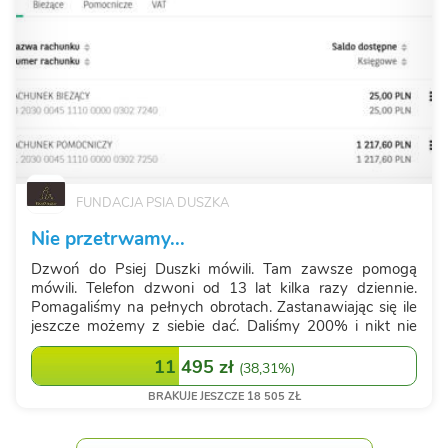
FUNDACJA PSIA DUSZKA
Nie przetrwamy...
Dzwoń do Psiej Duszki mówili. Tam zawsze pomogą
mówili. Telefon dzwoni od 13 lat kilka razy dziennie.
Pomagaliśmy na pełnych obrotach. Zastanawiając się ile
jeszcze możemy z siebie dać. Daliśmy 200% i nikt nie
odmówi nam wielkości w działaniu. Ale dziś Psia Duszka
jest maleńka... znika. Jest pami...
11 495 zł
(
38,31%
)
BRAKUJE JESZCZE 18 505 ZŁ