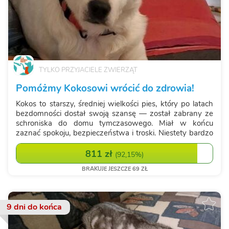
TYLKO PRZYJACIELE ZWIERZĄT
Pomóżmy Kokosowi wrócić do zdrowia!
Kokos to starszy, średniej wielkości pies, który po latach
bezdomności dostał swoją szansę — został zabrany ze
schroniska do domu tymczasowego. Miał w końcu
zaznać spokoju, bezpieczeństwa i troski. Niestety bardzo
szybko okazało się, że oprócz bagażu trudnych
doświadczeń nosi też problemy zdrowot...
811 zł
(
92,15%
)
BRAKUJE JESZCZE 69 ZŁ
9 dni
do końca