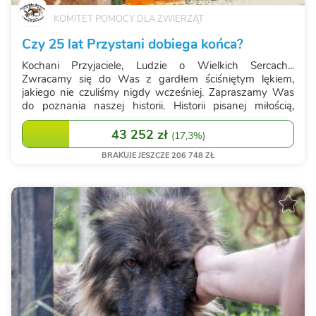
KOMITET POMOCY DLA ZWIERZĄT
Czy 25 lat Przystani dobiega końca?
Kochani Przyjaciele, Ludzie o Wielkich Sercach...
Zwracamy się do Was z gardłem ściśniętym lękiem,
jakiego nie czuliśmy nigdy wcześniej. Zapraszamy Was
do poznania naszej historii. Historii pisanej miłością,
nieprzespanymi nocami i walką o każde bezbronne
istnienie. W wolnej chwili przeczytajcie,...
43 252 zł
(
17,3%
)
BRAKUJE JESZCZE 206 748 ZŁ