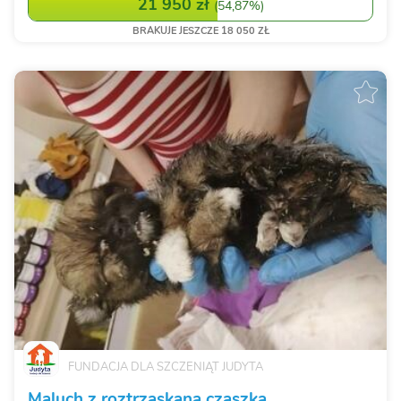
bezpieczeństwo, leczenie i szansę n...
21 950 zł
(
54,87%
)
BRAKUJE JESZCZE 18 050 ZŁ
FUNDACJA DLA SZCZENIĄT JUDYTA
Maluch z roztrzaskaną czaszką