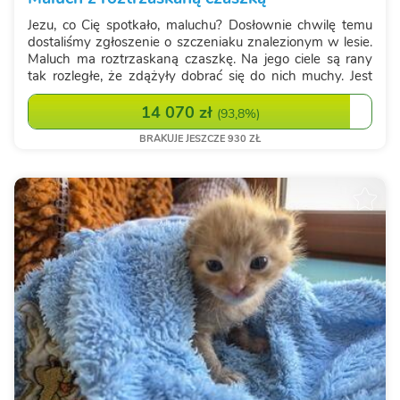
Jezu, co Cię spotkało, maluchu? Dosłownie chwilę temu
dostaliśmy zgłoszenie o szczeniaku znalezionym w lesie.
Maluch ma roztrzaskaną czaszkę. Na jego ciele są rany
tak rozległe, że zdążyły dobrać się do nich muchy. Jest
zjadany żywcem, a do tego był w lesie sam - bez żadnej
pomocy. Nie wiemy jesz...
14 070 zł
(
93,8%
)
BRAKUJE JESZCZE 930 ZŁ