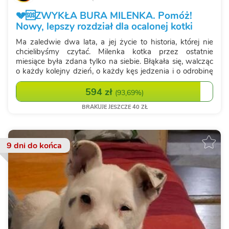
💔🆘ZWYKŁA BURA MILENKA. Pomóż!
Nowy, lepszy rozdział dla ocalonej kotki
Ma zaledwie dwa lata, a jej życie to historia, której nie
chcielibyśmy czytać. Milenka kotka przez ostatnie
miesiące była zdana tylko na siebie. Błąkała się, walcząc
o każdy kolejny dzień, o każdy kęs jedzenia i o odrobinę
ciepła. Nie miała swojego domu, swojego człowieka,
swojej bezpieczne...
594 zł
(
93,69%
)
BRAKUJE JESZCZE 40 ZŁ
9 dni
do końca