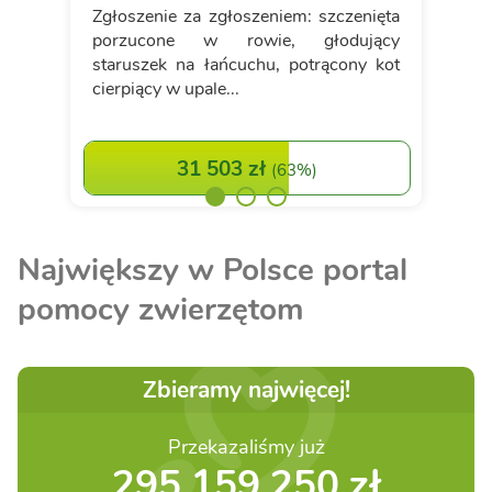
Zgłoszenie za zgłoszeniem: szczenięta
porzucone w rowie, głodujący
staruszek na łańcuchu, potrącony kot
cierpiący w upale...
31 503 zł
(
63%
)
Największy w Polsce portal
pomocy zwierzętom
Zbieramy najwięcej!
Przekazaliśmy już
295 159 250 zł