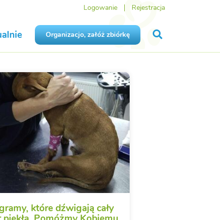
Logowanie
Rejestracja
alnie
Organizacjo, załóż zbiórkę
ogramy, które dźwigają cały
r piekła. Pomóżmy Kobiemu