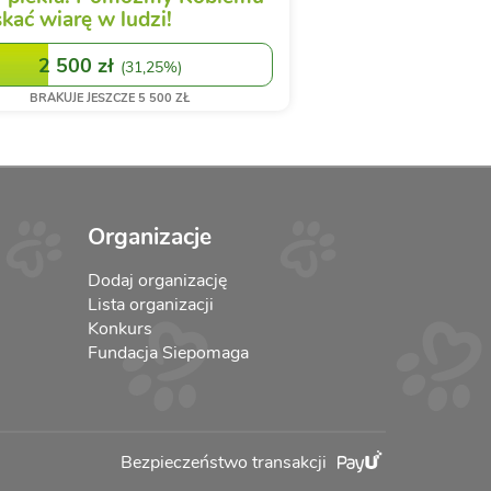
kać wiarę w ludzi!
2 500 zł
(
31,25%
)
BRAKUJE JESZCZE
5 500 ZŁ
Organizacje
Dodaj organizację
Lista organizacji
Konkurs
Fundacja Siepomaga
Bezpieczeństwo transakcji