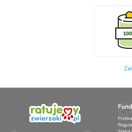
10
Zal
Fund
Przek
Regula
Statut