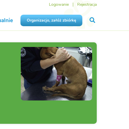
Logowanie
Rejestracja
alnie
Organizacjo, załóż zbiórkę