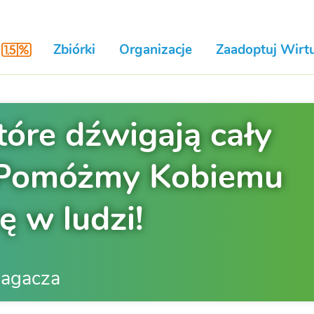
Zbiórki
Organizacje
Zaadoptuj Wirtu
tóre dźwigają cały
. Pomóżmy Kobiemu
ę w ludzi!
magacza