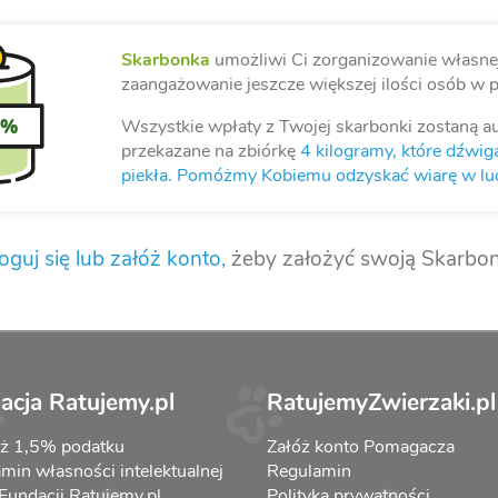
Skarbonka
umożliwi Ci zorganizowanie własnej 
zaangażowanie jeszcze większej ilości osób w 
Wszystkie wpłaty z Twojej skarbonki zostaną a
0%
przekazane na zbiórkę
4 kilogramy, które dźwiga
piekła. Pomóżmy Kobiemu odzyskać wiarę w lud
oguj się lub załóż konto,
żeby założyć swoją Skarbon
acja Ratujemy.pl
RatujemyZwierzaki.pl
aż 1,5% podatku
Załóż konto Pomagacza
min własności intelektualnej
Regulamin
 Fundacji Ratujemy.pl
Polityka prywatności