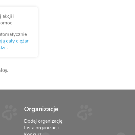
akcji i
pomoc.
utomatycznie
ją cały ciężar
zi!
.
kę.
Organizacje
Dodaj organizację
Lista organizacji
Konkurs