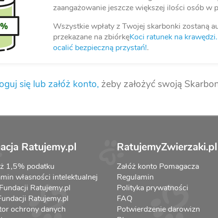
zaangażowanie jeszcze większej ilości osób w 
Wszystkie wpłaty z Twojej skarbonki zostaną a
0%
przekazane na zbiórkę
​Koci ratunek na krawędz
ocalić bezpieczną przystań!
.
oguj się lub załóż konto,
żeby założyć swoją Skarbon
acja Ratujemy.pl
RatujemyZwierzaki.pl
aż 1,5% podatku
Załóż konto Pomagacza
min własności intelektualnej
Regulamin
 Fundacji Ratujemy.pl
Polityka prywatności
 Fundacji Ratujemy.pl
FAQ
tor ochrony danych
Potwierdzenie darowizn