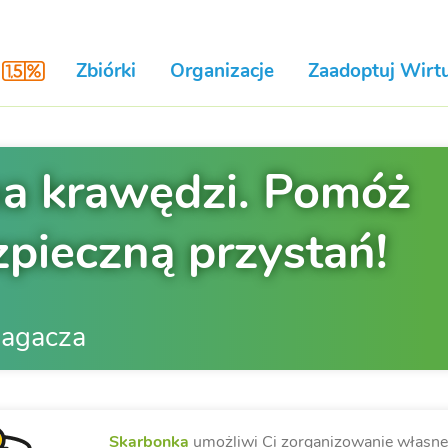
Zbiórki
Organizacje
Zaadoptuj Wirtu
 na krawędzi. Pomóż
zpieczną przystań!
magacza
Skarbonka
umożliwi Ci zorganizowanie własnej 