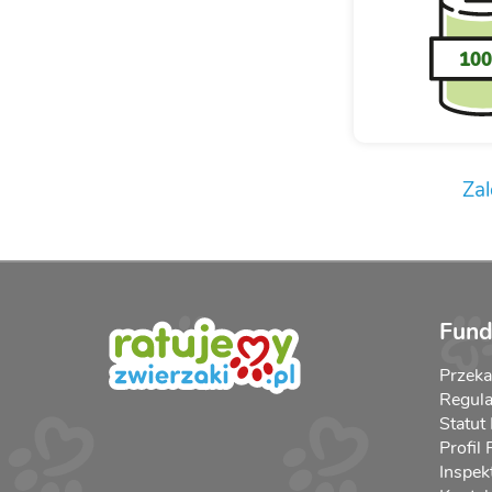
10
Zal
Fund
Przek
Regula
Statut
Profil
Inspek