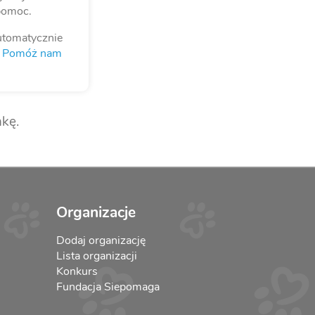
pomoc.
utomatycznie
i. Pomóż nam
kę.
Organizacje
Dodaj organizację
Lista organizacji
Konkurs
Fundacja Siepomaga