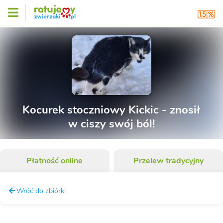
Kocurek stoczniowy Kickic - znosił
w ciszy swój ból!
Płatność online
Przelew tradycyjny
Wróć do zbiórki