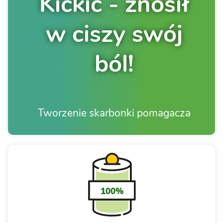
Kickic - znosił
w ciszy swój
ból!
Tworzenie skarbonki pomagacza
100%