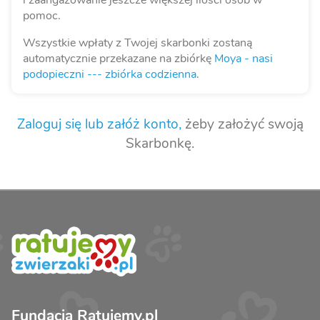
i zaangażowanie jeszcze większej ilości osób w
pomoc.
Wszystkie wpłaty z Twojej skarbonki zostaną
automatycznie przekazane na zbiórkę
Moya - nasi
podopieczni --- zbiórka codzienna
.
Zaloguj się lub załóż konto,
żeby założyć swoją
Skarbonkę.
Fundacja Ratujemy.pl