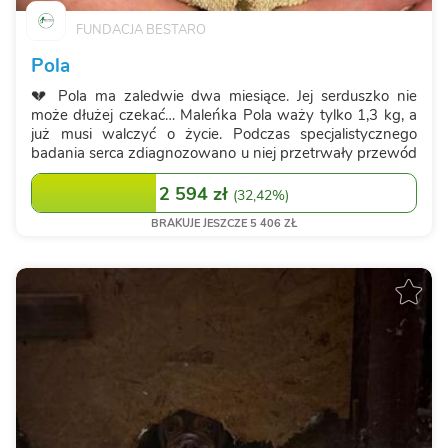
FUNDACJA BESTARO
Pola
💔 Pola ma zaledwie dwa miesiące. Jej serduszko nie
może dłużej czekać… Maleńka Pola waży tylko 1,3 kg, a
już musi walczyć o życie. Podczas specjalistycznego
badania serca zdiagnozowano u niej przetrwały przewód
tętniczy Botalla (PDA) – poważną, wrodzoną wadę, która
powoduje znaczne przeciążenie l...
2 594 zł
(
32,42%
)
BRAKUJE JESZCZE 5 406 ZŁ