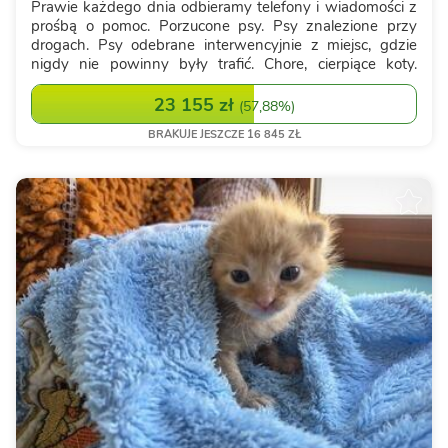
Prawie każdego dnia odbieramy telefony i wiadomości z
prośbą o pomoc. Porzucone psy. Psy znalezione przy
drogach. Psy odebrane interwencyjnie z miejsc, gdzie
nigdy nie powinny były trafić. Chore, cierpiące koty.
Ciężarne kotki. Każde z tych istnień zasługuje na
bezpieczeństwo, leczenie i szansę n...
23 155 zł
(
57,88%
)
BRAKUJE JESZCZE 16 845 ZŁ