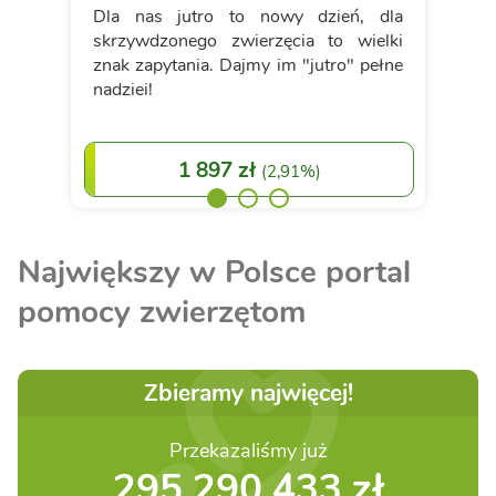
Dla nas jutro to nowy dzień, dla
skrzywdzonego zwierzęcia to wielki
znak zapytania. Dajmy im "jutro" pełne
nadziei!
1 897 zł
(
2,91%
)
Największy w Polsce portal
pomocy zwierzętom
Zbieramy najwięcej!
Przekazaliśmy już
295 290 433 zł