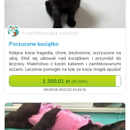
TYLKO PRZYJACIELE ZWIERZĄT
Porzucone kociątko
Kolejna kocia tragedia, chore, bezbronne, wyrzucone na
ulicę. Ktoś się ulitował nad kociątkiem i przyniósł do
lecznicy. Maleństwo z kocim katarem i zainfekowanymi
oczami. Leczenie pomogło na tyle że kocia mogła opuścić
lecznicę i pojechać do domu tymczasowego. Niestety koci
katar wrócił, podajemy...
1 300,01 zł
(
95,58%
)
BRAKUJE JESZCZE 59,99 ZŁ