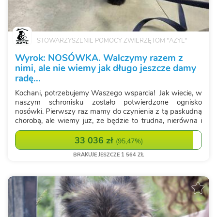
STOWARZYSZENIE POMOCY ZWIERZĘTOM "AZYL"
Wyrok: NOSÓWKA. Walczymy razem z
nimi, ale nie wiemy jak długo jeszcze damy
radę...
Kochani, potrzebujemy Waszego wsparcia! Jak wiecie, w
naszym schronisku zostało potwierdzone ognisko
nosówki. Pierwszy raz mamy do czynienia z tą paskudną
chorobą, ale wiemy już, że będzie to trudna, nierówna i
niezwykle kosztowna walka. Nosówka to choroba, która
może pojawiać się w sk...
33 036 zł
(
95,47%
)
BRAKUJE JESZCZE 1 564 ZŁ