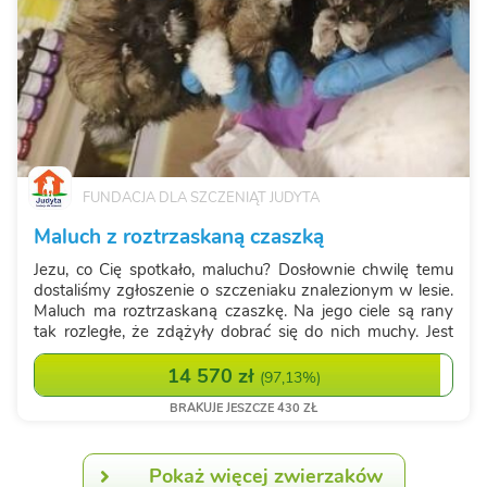
FUNDACJA DLA SZCZENIĄT JUDYTA
Maluch z roztrzaskaną czaszką
Jezu, co Cię spotkało, maluchu? Dosłownie chwilę temu
dostaliśmy zgłoszenie o szczeniaku znalezionym w lesie.
Maluch ma roztrzaskaną czaszkę. Na jego ciele są rany
tak rozległe, że zdążyły dobrać się do nich muchy. Jest
zjadany żywcem, a do tego był w lesie sam - bez żadnej
pomocy. Nie wiemy jesz...
14 570 zł
(
97,13%
)
BRAKUJE JESZCZE 430 ZŁ
Pokaż więcej zwierzaków