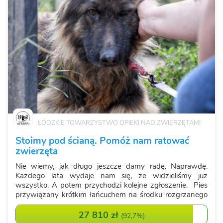
ŁÓDZKIE TOWARZYSTWO OPIEKI NAD ZWIERZĘTAMI
Stoimy pod ścianą. Pomóż nam ratować
zwierzęta
Nie wiemy, jak długo jeszcze damy radę. Naprawdę.
Każdego lata wydaje nam się, że widzieliśmy już
wszystko. A potem przychodzi kolejne zgłoszenie. Pies
przywiązany krótkim łańcuchem na środku rozgrzanego
pola. Bez cienia. Bez wody. Z językiem opadającym z
wycieńczenia. Kot zamknięty w nag...
27 810 zł
(
92,7%
)