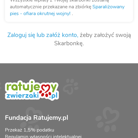
Wszystkie wpłaty z Twojej skarbonki zostaną
automatycznie przekazane na zbiórkę
Sparaliżowany
pies - ofiara okrutnej wojny!
.
Zaloguj się lub załóż konto,
żeby założyć swoją
Skarbonkę.
Fundacja Ratujemy.pl
Przekaż 1,5% podatku
Regulamin własności intelektualnej