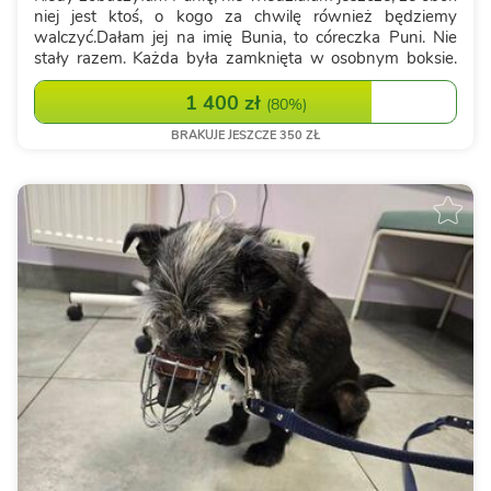
niej jest ktoś, o kogo za chwilę również będziemy
walczyć.Dałam jej na imię Bunia, to córeczka Puni. Nie
stały razem. Każda była zamknięta w osobnym boksie.
Nie mogły się dotknąć, nie mogły schować jedna przy
drugiej. Dzieliły je tylko ...
1 400 zł
(
80%
)
BRAKUJE JESZCZE 350 ZŁ