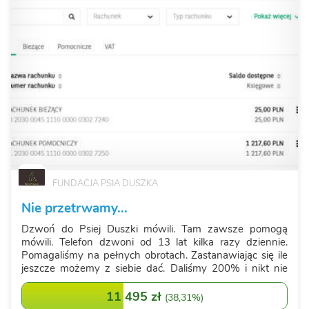
FUNDACJA PSIA DUSZKA
Nie przetrwamy...
Dzwoń do Psiej Duszki mówili. Tam zawsze pomogą
mówili. Telefon dzwoni od 13 lat kilka razy dziennie.
Pomagaliśmy na pełnych obrotach. Zastanawiając się ile
jeszcze możemy z siebie dać. Daliśmy 200% i nikt nie
odmówi nam wielkości w działaniu. Ale dziś Psia Duszka
jest maleńka... znika. Jest pami...
11 495 zł
(
38,31%
)