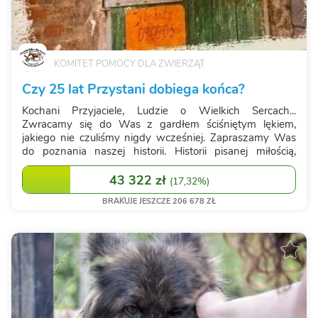
KOMITET POMOCY DLA ZWIERZĄT
Czy 25 lat Przystani dobiega końca?
Kochani Przyjaciele, Ludzie o Wielkich Sercach...
Zwracamy się do Was z gardłem ściśniętym lękiem,
jakiego nie czuliśmy nigdy wcześniej. Zapraszamy Was
do poznania naszej historii. Historii pisanej miłością,
nieprzespanymi nocami i walką o każde bezbronne
istnienie. W wolnej chwili przeczytajcie,...
43 322 zł
(
17,32%
)
BRAKUJE JESZCZE 206 678 ZŁ