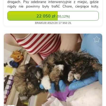
drogach. Psy odebrane interwencyjnie z miejsc, gdzie
nigdy nie powinny były trafić. Chore, cierpiące koty.
Ciężarne kotki. Każde z tych istnień zasługuje na
bezpieczeństwo, leczenie i szansę n...
22 050 zł
(
55,12%
)
BRAKUJE JESZCZE 17 950 ZŁ