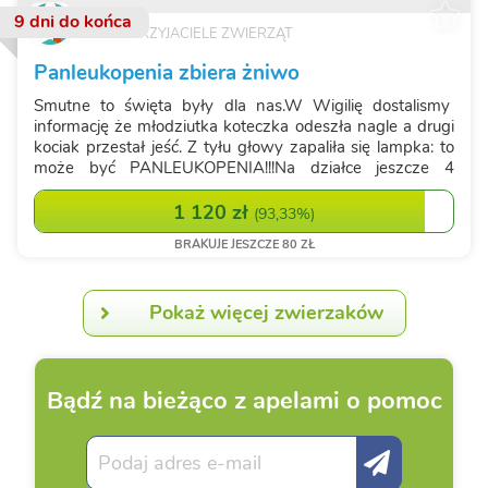
9 dni
do końca
TYLKO PRZYJACIELE ZWIERZĄT
Panleukopenia zbiera żniwo
Smutne to święta były dla nas.W Wigilię dostalismy
informację że młodziutka koteczka odeszła nagle a drugi
kociak przestał jeść. Z tyłu głowy zapaliła się lampka: to
może być PANLEUKOPENIA!!!Na działce jeszcze 4
kociaki i ich dwie nieoswojone matki. Kiedy zabieraliśmy
tę czwórkę, koci...
1 120 zł
(
93,33%
)
BRAKUJE JESZCZE 80 ZŁ
Pokaż więcej zwierzaków
Bądź na bieżąco z apelami o pomoc