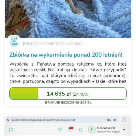
FUNDACJA ZWIERZĘCA KRAINA
Zbiórka na wykarmienie ponad 200 istnień!
Wspólnie z Państwa pomocą ratujemy te, które ktoś
wcześniej skreślił. Nie trafiają do nas "łatwe przypadki”.
To zwierzęta, nad którymi ktoś się znęcał (odebrane),
chore, porzucone, często po wypadkach – takie, które bez
pomocy po prostu nie przetrwają. Ze względu na
wrażliwość odbiorców nie...
14 695 zł
(
24,49%
)
BRAKUJE JESZCZE 45 305 ZŁ