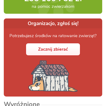
na pomoc zwierzakom
Organizacjo, zgłoś się!
Potrzebujesz środków na ratowanie zwierząt?
Zacznij zbierać
Wyróżnione