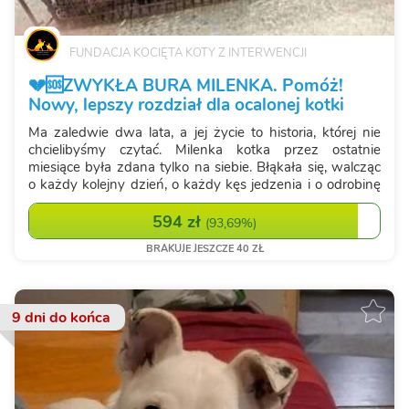
FUNDACJA KOCIĘTA KOTY Z INTERWENCJI
💔🆘ZWYKŁA BURA MILENKA. Pomóż!
Nowy, lepszy rozdział dla ocalonej kotki
Ma zaledwie dwa lata, a jej życie to historia, której nie
chcielibyśmy czytać. Milenka kotka przez ostatnie
miesiące była zdana tylko na siebie. Błąkała się, walcząc
o każdy kolejny dzień, o każdy kęs jedzenia i o odrobinę
ciepła. Nie miała swojego domu, swojego człowieka,
swojej bezpieczne...
594 zł
(
93,69%
)
BRAKUJE JESZCZE 40 ZŁ
9 dni
do końca