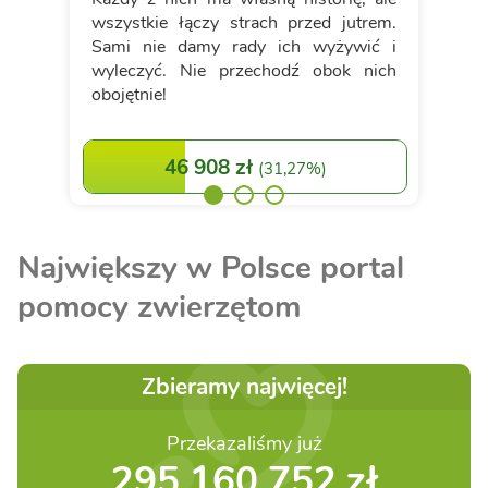
wszystkie łączy strach przed jutrem.
Sami nie damy rady ich wyżywić i
wyleczyć. Nie przechodź obok nich
obojętnie!
46 908 zł
(
31,27%
)
Największy w Polsce portal
pomocy zwierzętom
Zbieramy najwięcej!
Przekazaliśmy już
295 160 752 zł