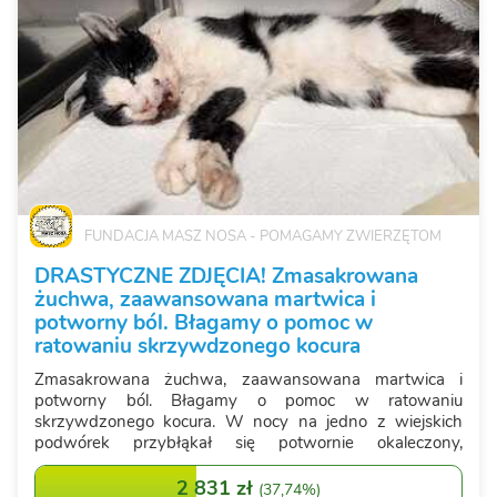
FUNDACJA MASZ NOSA - POMAGAMY ZWIERZĘTOM
DRASTYCZNE ZDJĘCIA! Zmasakrowana
żuchwa, zaawansowana martwica i
potworny ból. Błagamy o pomoc w
ratowaniu skrzywdzonego kocura
Zmasakrowana żuchwa, zaawansowana martwica i
potworny ból. Błagamy o pomoc w ratowaniu
skrzywdzonego kocura. W nocy na jedno z wiejskich
podwórek przybłąkał się potwornie okaleczony,
niekastrowany kocur bez chipa. Zwierzę było już
wcześniej widywane w okolicy, jednak dopiero w stanie
2 831 zł
(
37,74%
)