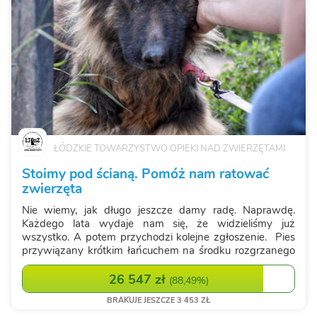
ŁÓDZKIE TOWARZYSTWO OPIEKI NAD ZWIERZĘTAMI
Stoimy pod ścianą. Pomóż nam ratować
zwierzęta
Nie wiemy, jak długo jeszcze damy radę. Naprawdę.
Każdego lata wydaje nam się, że widzieliśmy już
wszystko. A potem przychodzi kolejne zgłoszenie. Pies
przywiązany krótkim łańcuchem na środku rozgrzanego
pola. Bez cienia. Bez wody. Z językiem opadającym z
wycieńczenia. Kot zamknięty w nag...
26 547 zł
(
88,49%
)
BRAKUJE JESZCZE 3 453 ZŁ