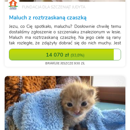
FUNDACJA DLA SZCZENIĄT JUDYTA
Maluch z roztrzaskaną czaszką
Jezu, co Cię spotkało, maluchu? Dosłownie chwilę temu
dostaliśmy zgłoszenie o szczeniaku znalezionym w lesie.
Maluch ma roztrzaskaną czaszkę. Na jego ciele są rany
tak rozległe, że zdążyły dobrać się do nich muchy. Jest
zjadany żywcem, a do tego był w lesie sam - bez żadnej
pomocy. Nie wiemy jesz...
14 070 zł
(
93,8%
)
BRAKUJE JESZCZE 930 ZŁ