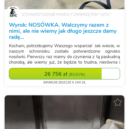
STOWARZYSZENIE POMOCY ZWIERZĘTOM "AZYL"
Wyrok: NOSÓWKA. Walczymy razem z
nimi, ale nie wiemy jak długo jeszcze damy
radę...
Kochani, potrzebujemy Waszego wsparcia! Jak wiecie, w
naszym schronisku zostało potwierdzone ognisko
nosówki. Pierwszy raz mamy do czynienia z tą paskudną
chorobą, ale wiemy już, że będzie to trudna, nierówna i
niezwykle kosztowna walka. Nosówka to choroba, która
może pojawiać się w sk...
26 756 zł
(
83,61%
)
BRAKUJE JESZCZE 5 244 ZŁ