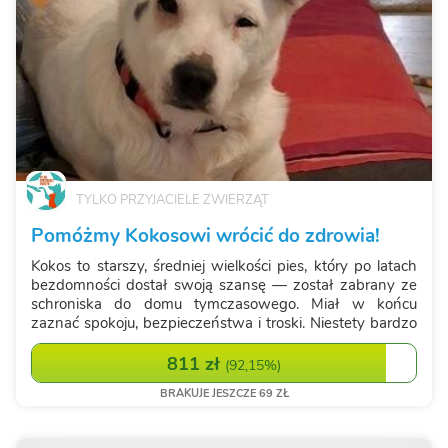
TYLKO PRZYJACIELE ZWIERZĄT
Pomóżmy Kokosowi wrócić do zdrowia!
Kokos to starszy, średniej wielkości pies, który po latach
bezdomności dostał swoją szansę — został zabrany ze
schroniska do domu tymczasowego. Miał w końcu
zaznać spokoju, bezpieczeństwa i troski. Niestety bardzo
szybko okazało się, że oprócz bagażu trudnych
doświadczeń nosi też problemy zdrowot...
811 zł
(
92,15%
)
BRAKUJE JESZCZE 69 ZŁ