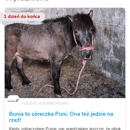
1 dzień
do końca
FUNDACJA KONIKI MONIKI
Bunia to córeczka Puni, Ona też jedzie na
rzeź!
Kiedy zobaczyłam Punię, nie wiedziałam jeszcze, że obok