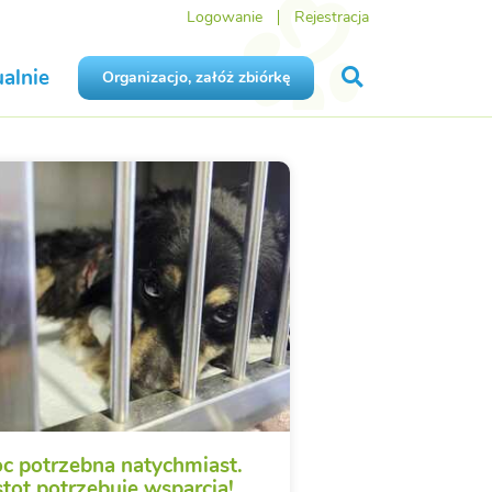
Logowanie
Rejestracja
alnie
Organizacjo, załóż zbiórkę
 potrzebna natychmiast.
stot potrzebuje wsparcia!