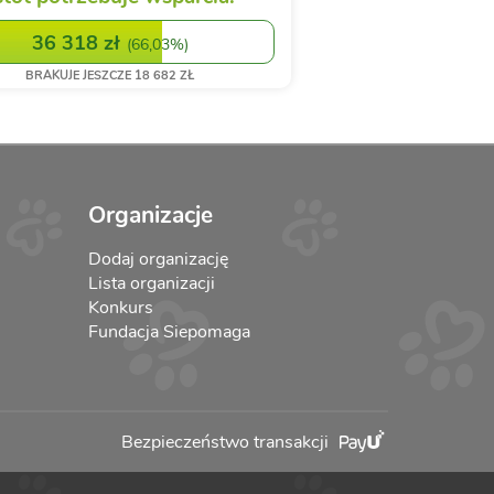
36 318 zł
(
66,03%
)
BRAKUJE JESZCZE
18 682 ZŁ
Organizacje
Dodaj organizację
Lista organizacji
Konkurs
Fundacja Siepomaga
Bezpieczeństwo transakcji