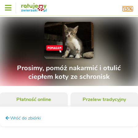
Prosimy, pomóż nakarmić i otulić
ciepłem koty ze schronisk
Płatność online
Przelew tradycyjny
Wróć do zbiórki