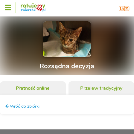
Rozsądna decyzja
Płatność online
Przelew tradycyjny
Wróć do zbiórki