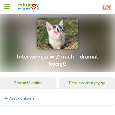
Interwencja w Żorach - dramat
kociąt!
Płatność online
Przelew tradycyjny
Wróć do zbiórki