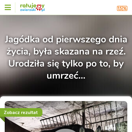
Jagódka od pierwszego dnia
życia, była skazana na rzeź.
Urodziła się tylko po to, by
umrzeć…
Zobacz rezultat