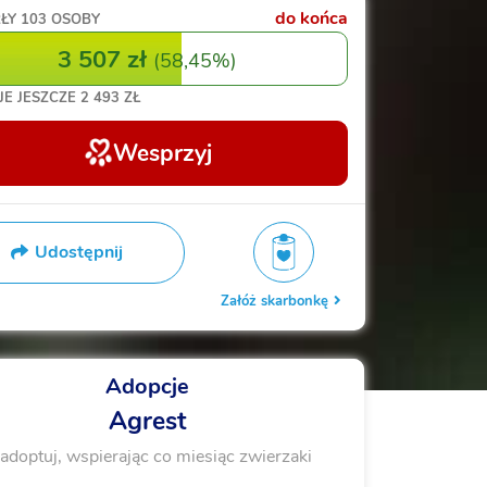
do końca
ŁY
103 OSOBY
3 507 zł
(
58,45%
)
JE JESZCZE
2 493 ZŁ
Wesprzyj
Udostępnij
Załóż skarbonkę
Adopcje
Agrest
adoptuj, wspierając co miesiąc zwierzaki