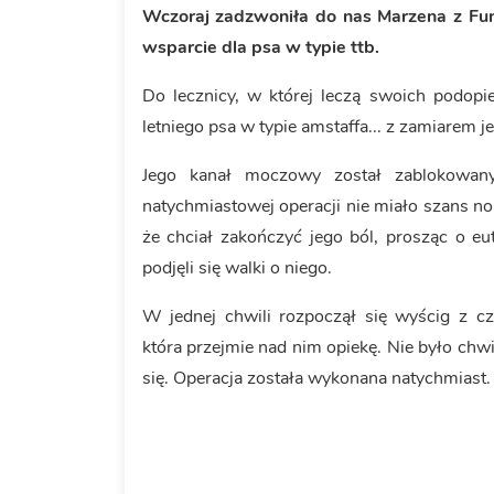
Wczoraj zadzwoniła do nas Marzena z Fun
wsparcie dla psa w typie ttb.
Do lecznicy, w której leczą swoich podopi
letniego psa w typie amstaffa... z zamiarem 
Jego kanał moczowy został zablokowany 
natychmiastowej operacji nie miało szans n
że chciał zakończyć jego ból, prosząc o eut
podjęli się walki o niego.
W jednej chwili rozpoczął się wyścig z c
która przejmie nad nim opiekę. Nie było chwi
się. Operacja została wykonana natychmiast