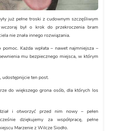
 były już pełne troski z cudownym szczęśliwym
czoraj był o krok do przekroczenia bram
iela nie znała innego rozwiązania.
o pomoc. Każda wpłata – nawet najmniejsza –
zapewnienia mu bezpiecznego miejsca, w którym
, udostępnijcie ten post.
trze do większego grona osób, dla których los
ział i otworzyć przed nim nowy – pełen
ocześnie dziękujemy za współpracę, pełne
iejscu Marzenie z Wilcze Siodło.