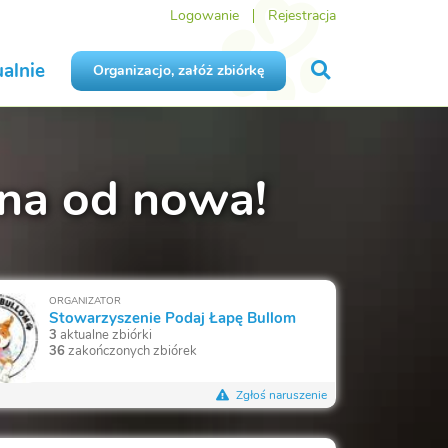
Logowanie
Rejestracja
alnie
Organizacjo, załóż zbiórkę
yna od nowa!
ORGANIZATOR
Stowarzyszenie Podaj Łapę Bullom
3
aktualne zbiórki
36
zakończonych zbiórek
Zgłoś naruszenie