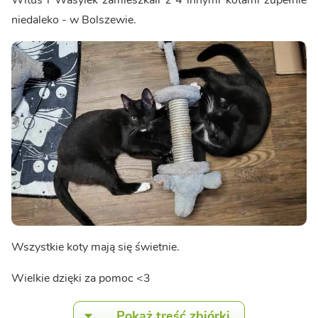
Wituś i Wasylek zamieszkali z 4 innymi kotami zupełnie
niedaleko - w Bolszewie.
Wszystkie koty mają się świetnie.
Wielkie dzięki za pomoc <3
Pokaż treść zbiórki