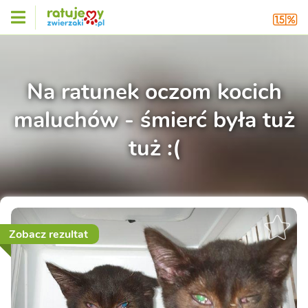
Na ratunek oczom kocich
maluchów - śmierć była tuż
tuż :(
Zobacz rezultat