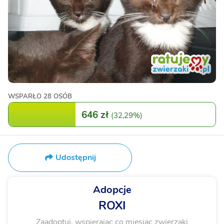
WSPARŁO
28 OSÓB
646 zł
(
32,29%
)
Udostępnij
Adopcje
ROXI
Zaadoptuj, wspierając co miesiąc zwierzaki