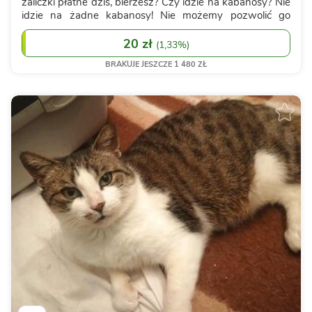
zaliczki płatne dziś, bierzesz? Czy idzie na kabanosy? Nie
idzie na żadne kabanosy! Nie możemy pozwolić go
zabić.1500 złotych to duża kwota, ale dawaliśmy już nie
raz radę. Bardzo Cię pr...
20 zł
(
1,33%
)
BRAKUJE JESZCZE 1 480 ZŁ