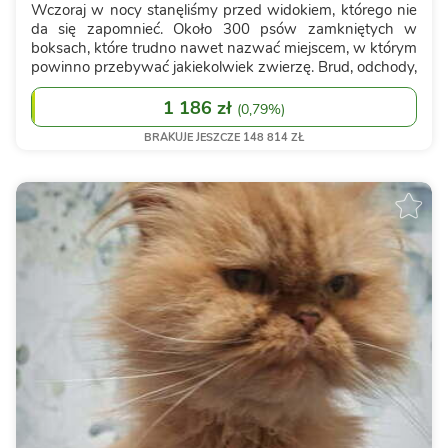
Wczoraj w nocy stanęliśmy przed widokiem, którego nie
da się zapomnieć. Około 300 psów zamkniętych w
boksach, które trudno nawet nazwać miejscem, w którym
powinno przebywać jakiekolwiek zwierzę. Brud, odchody,
smród i psy, które zamiast normalnego życia znały tylko
kraty i rozmnażanie. To miała b...
1 186 zł
(
0,79%
)
BRAKUJE JESZCZE 148 814 ZŁ