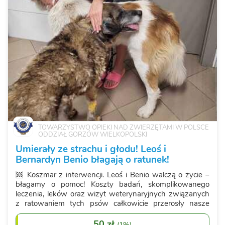
TOWARZYSTWO OPIEKI NAD ZWIERZĘTAMI W POLSCE
ODDZIAŁ GORZÓW WIELKOPOLSKI
Umierały ze strachu i głodu! Leoś i
Bernardyn Benio błagają o ratunek!
🆘 Koszmar z interwencji. Leoś i Benio walczą o życie –
błagamy o pomoc! Koszty badań, skomplikowanego
leczenia, leków oraz wizyt weterynaryjnych związanych
z ratowaniem tych psów całkowicie przerosły nasze
bieżące możliwości na tę interwencję. Czas ucieka, a te
potwornie skrzywdzone i udręczone z...
50 zł
(
1%
)