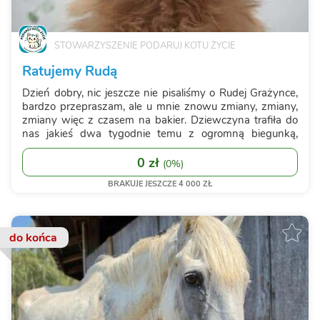
STOWARZYSZENIE PODARUJ KOTU ŻYCIE
Ratujemy Rudą
Dzień dobry, nic jeszcze nie pisaliśmy o Rudej Grażynce,
bardzo przepraszam, ale u mnie znowu zmiany, zmiany,
zmiany więc z czasem na bakier. Dziewczyna trafiła do
nas jakieś dwa tygodnie temu z ogromną biegunką,
zapchlona i bardzo wychudzona 😔 Pojechała od razu do
cudownego domu tymczasowego d...
0 zł
(
0%
)
BRAKUJE JESZCZE 4 000 ZŁ
do końca