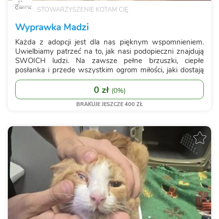
STOWARZYSZENIE KOTAM CIĘ
Wyprawka Madzi
Każda z adopcji jest dla nas pięknym wspomnieniem.
Uwielbiamy patrzeć na to, jak nasi podopieczni znajdują
SWOICH ludzi. Na zawsze pełne brzuszki, ciepłe
posłanka i przede wszystkim ogrom miłości, jaki dostają
wraz z nowym domem. Niestety niektóre wspomnienia,
nawet te najpiękniejsze, mają swoje...
0 zł
(
0%
)
BRAKUJE JESZCZE 400 ZŁ