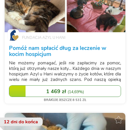
FUNDACJA AZYL U HANI
Pomóż nam spłacić dług za leczenie w
kocim hospicjum
Nie możemy pomagać, jeśli nie zapłacimy za pomoc,
którą już otrzymały nasze koty… Każdego dnia w naszym
hospicjum Azyl u Hani walczymy o życie kotów, które dla
wielu nie miały już żadnych szans. Pod naszą opieką
znajduje się ponad 120 kotów. To kocie hospicjum:
miejsce dla kotów przewlekle chory...
1 469 zł
(
14,69%
)
BRAKUJE JESZCZE 8 531 ZŁ
12 dni
do końca