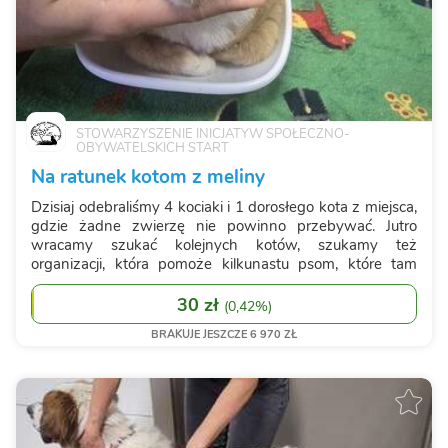
STOWARZYSZENIE INICJATYW SPOŁECZNO-
OBYWATELSKICH START
Na ratunek kotom z meliny
Dzisiaj odebraliśmy 4 kociaki i 1 dorosłego kota z miejsca,
gdzie żadne zwierzę nie powinno przebywać. Jutro
wracamy szukać kolejnych kotów, szukamy też
organizacji, która pomoże kilkunastu psom, które tam
nadal przebywają. Koty umieściliśmy w szpitalu,
zwierzęta są bardzo zarobaczone, mają koci ...
30 zł
(
0,42%
)
BRAKUJE JESZCZE 6 970 ZŁ