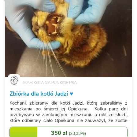
MAM KOTA NA PUNKCIE PSA
Zbiórka dla kotki Jadzi ♥️
Kochani, zbieramy dla kotki Jadzi, którą zabraliśmy z
mieszkania po śmierci jej Opiekuna. Kotka parę dni
przebywała w zamkniętym mieszkaniu a nikt ze służb,
które odbierały ciało Opiekuna nie zauważył, że został
kot. Został odnaleziony przez Firmę, która sprzątała
dzisiaj mieszkanie, był za...
350 zł
(
23,33%
)