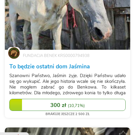
FUNDACJA BENEK KRS0000794938
To będzie ostatni dom Jaśmina
Szanowni Państwo, Jaśmin żyje. Dzięki Państwu udało
się go wykupić. Ale jego historia wcale się nie skończyła.
Nie mogłem zabrać go do Benkowa. To kilkaset
kilometrów. Dla młodego, zdrowego konia to tylko długa
podróż. Dla Jaśmina mogłaby być wyrokiem. Jest zbyt
słaby. Zbyt wyniszczony. Nie chcia...
300 zł
(
10,71%
)
BRAKUJE JESZCZE 2 500 ZŁ