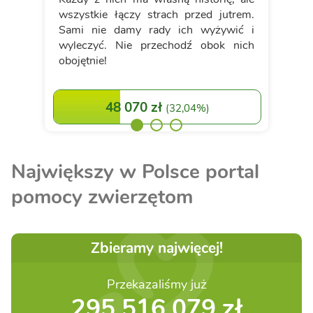
wszystkie łączy strach przed jutrem.
Sami nie damy rady ich wyżywić i
wyleczyć. Nie przechodź obok nich
obojętnie!
48 070 zł
(
32,04%
)
Największy w Polsce portal
pomocy zwierzętom
Zbieramy najwięcej!
Przekazaliśmy już
295 516 079 zł