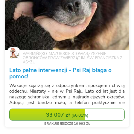
WARMIŃSKO-MAZURSKIE STOWARZYSZENIE
OBROŃCÓW PRAW ZWIERZĄT IM. ŚW. FRANCISZKA Z
ASYŻU
Lato pełne interwencji - Psi Raj błaga o
pomoc!
Wakacje kojarzą się z odpoczynkiem, spokojem i chwilą
oddechu. Niestety - nie w Psi Raju. Lato od lat jest dla
naszego schroniska jednym z najtrudniejszych okresów.
Adopcji jest bardzo mało, a telefon praktycznie nie
przestaje dzwonić. Każdego dnia dostajemy kolejne
zgłoszenia: porzucone psy, ch...
33 007 zł
(
66,01%
)
BRAKUJE JESZCZE 16 993 ZŁ