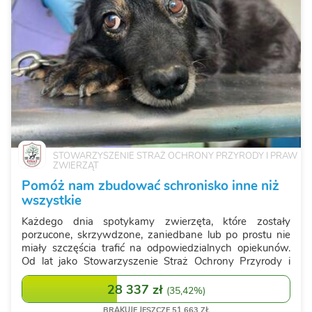
STOWARZYSZENIE STRAŻ OCHRONY PRZYRODY I PRAW
ZWIERZĄT
Pomóż nam zbudować schronisko inne niż
wszystkie
Każdego dnia spotykamy zwierzęta, które zostały
porzucone, skrzywdzone, zaniedbane lub po prostu nie
miały szczęścia trafić na odpowiedzialnych opiekunów.
Od lat jako Stowarzyszenie Straż Ochrony Przyrody i
Praw Zwierząt w Dąbrównie robimy wszystko, aby dać
im drugą szansę. Ratujemy, leczymy, ka...
28 337 zł
(
35,42%
)
BRAKUJE JESZCZE 51 663 ZŁ