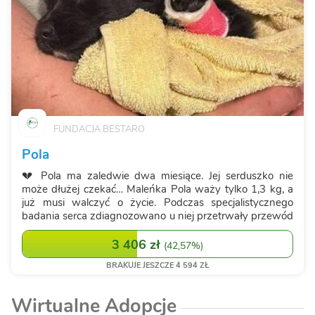
FUNDACJA BESTARO
Pola
💔 Pola ma zaledwie dwa miesiące. Jej serduszko nie
może dłużej czekać… Maleńka Pola waży tylko 1,3 kg, a
już musi walczyć o życie. Podczas specjalistycznego
badania serca zdiagnozowano u niej przetrwały przewód
tętniczy Botalla (PDA) – poważną, wrodzoną wadę, która
powoduje znaczne przeciążenie l...
3 406 zł
(
42,57%
)
BRAKUJE JESZCZE 4 594 ZŁ
Wirtualne Adopcje