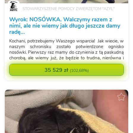
STOWARZYSZENIE POMOCY ZWIERZĘTOM "AZYL"
Wyrok: NOSÓWKA. Walczymy razem z
nimi, ale nie wiemy jak długo jeszcze damy
radę...
Kochani, potrzebujemy Waszego wsparcia! Jak wiecie, w
naszym schronisku zostało potwierdzone ognisko
nosówki. Pierwszy raz mamy do czynienia z tą paskudną
chorobą, ale wiemy już, że będzie to trudna, nierówna i
niezwykle kosztowna walka. Nosówka to choroba, która
może pojawiać się w sk...
35 529 zł
(
102,68%
)