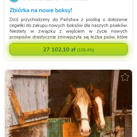
Zbiórka na nowe boksy!
Dziś przychodzimy do Państwa z prośbą o dołożenie
cegiełki do zakupu nowych boksów dla naszych psiaków.
Niestety w związku z wejściem w życie nowych
przepisów drastycznie zmniejszyła się liczba psów, które
możemy przyjąć do schroniska. Przykładowo z
dotychczasowych 22 miejsc na kwarantannie, zost...
27 102,10 zł
(
108,4%
)