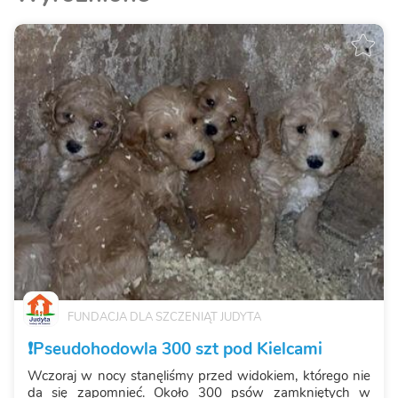
FUNDACJA DLA SZCZENIĄT JUDYTA
❗️Pseudohodowla 300 szt pod Kielcami
Wczoraj w nocy stanęliśmy przed widokiem, którego nie
da się zapomnieć. Około 300 psów zamkniętych w