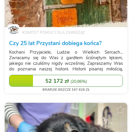
KOMITET POMOCY DLA ZWIERZĄT
Czy 25 lat Przystani dobiega końca?
Kochani Przyjaciele, Ludzie o Wielkich Sercach...
Zwracamy się do Was z gardłem ściśniętym lękiem,
jakiego nie czuliśmy nigdy wcześniej. Zapraszamy Was
do poznania naszej historii. Historii pisanej miłością,
nieprzespanymi nocami i walką o każde bezbronne
istnienie. W wolnej chwili przeczytajcie,...
52 172 zł
(
20,86%
)
BRAKUJE JESZCZE 197 828 ZŁ