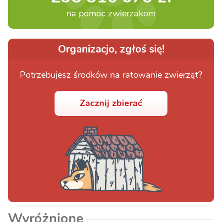
na pomoc zwierzakom
Organizacjo, zgłoś się!
Potrzebujesz środków na ratowanie zwierząt?
Zacznij zbierać
Wyróżnione