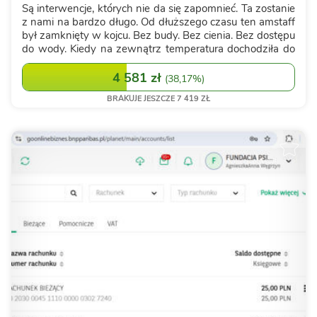
Są interwencje, których nie da się zapomnieć. Ta zostanie
z nami na bardzo długo. Od dłuższego czasu ten amstaff
był zamknięty w kojcu. Bez budy. Bez cienia. Bez dostępu
do wody. Kiedy na zewnątrz temperatura dochodziła do
40°C, on nie miał gdzie schować się przed palącym
słońcem. Nie miał nawet ...
4 581 zł
(
38,17%
)
BRAKUJE JESZCZE 7 419 ZŁ