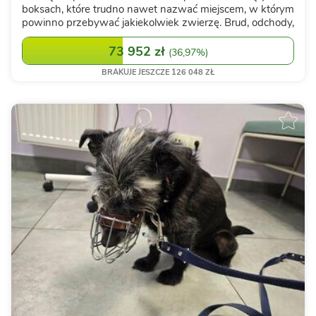
boksach, które trudno nawet nazwać miejscem, w którym
powinno przebywać jakiekolwiek zwierzę. Brud, odchody,
smród i psy, które zamiast normalnego życia znały tylko
kraty i rozmnażanie. To miała b...
73 952 zł
(
36,97%
)
BRAKUJE JESZCZE 126 048 ZŁ