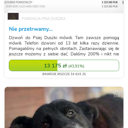
FUNDACJA PSIA DUSZKA
Nie przetrwamy...
Dzwoń do Psiej Duszki mówili. Tam zawsze pomogą
mówili. Telefon dzwoni od 13 lat kilka razy dziennie.
Pomagaliśmy na pełnych obrotach. Zastanawiając się ile
jeszcze możemy z siebie dać. Daliśmy 200% i nikt nie
odmówi nam wielkości w działaniu. Ale dziś Psia Duszka
jest maleńka... znika. Jest pami...
13 175 zł
(
43,91%
)
BRAKUJE JESZCZE 16 825 ZŁ