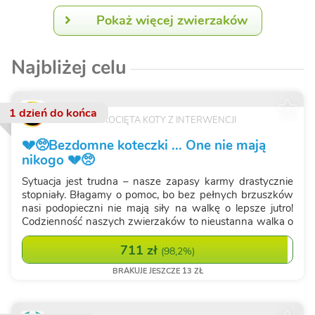
Pokaż więcej zwierzaków
Najbliżej celu
1 dzień
do końca
FUNDACJA KOCIĘTA KOTY Z INTERWENCJI
💔🥺Bezdomne koteczki ... One nie mają
nikogo 💔🥺
Sytuacja jest trudna – nasze zapasy karmy drastycznie
stopniały. Błagamy o pomoc, bo bez pełnych brzuszków
nasi podopieczni nie mają siły na walkę o lepsze jutro!
Codzienność naszych zwierzaków to nieustanna walka o
przetrwanie. Nawet gdy świeci słońce, głód nie
odpuszcza ani na chwilę. Puste mis...
711 zł
(
98,2%
)
BRAKUJE JESZCZE 13 ZŁ