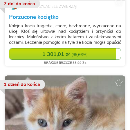
7 dni
do końca
TYLKO PRZYJACIELE ZWIERZĄT
Porzucone kociątko
Kolejna kocia tragedia, chore, bezbronne, wyrzucone na
ulicę. Ktoś się ulitował nad kociątkiem i przyniósł do
lecznicy. Maleństwo z kocim katarem i zainfekowanymi
oczami. Leczenie pomogło na tyle że kocia mogła opuścić
lecznicę i pojechać do domu tymczasowego. Niestety koci
katar wrócił, podajemy...
1 301,01 zł
(
95,66%
)
BRAKUJE JESZCZE 58,99 ZŁ
1 dzień
do końca