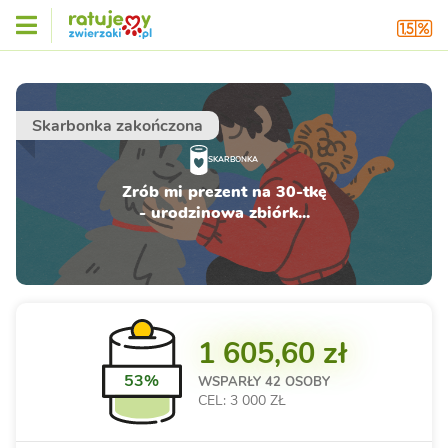
Skarbonka zakończona
SKARBONKA
Zrób mi prezent na 30-tkę
- urodzinowa zbiórk...
1 605,60 zł
53%
WSPARŁY
42 OSOBY
CEL: 3 000 ZŁ