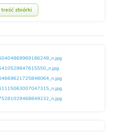
treść zbiórki
0404869969186249_n.jpg
410529847615550_n.jpg
4669621725848064_n.jpg
1115063007047315_n.jpg
5281029468849232_n.jpg