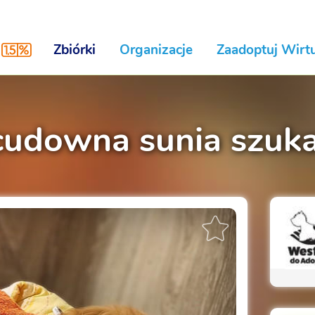
Zbiórki
Organizacje
Zaadoptuj Wirtu
 cudowna sunia szuk