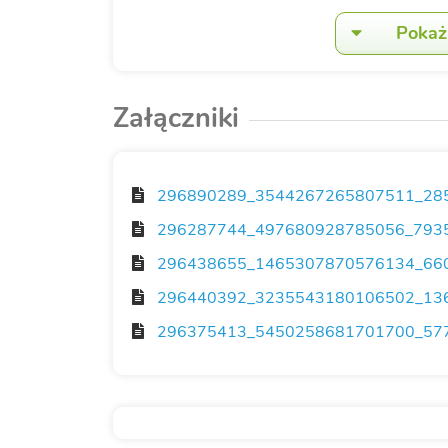
Pokaż 
Załączniki
296890289_3544267265807511_285
296287744_497680928785056_7935
296438655_1465307870576134_660
296440392_3235543180106502_136
296375413_5450258681701700_577