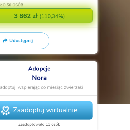
RŁO
50 OSÓB
3 862 zł
(
110,34%
)
Udostępnij
Adopcje
Nora
adoptuj, wspierając co miesiąc zwierzaki
Zaadoptuj wirtualnie
Zaadoptowało 11 osób