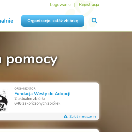
Logowanie
Rejestracja
alnie
Organizacjo, załóż zbiórkę
a pomocy
ORGANIZATOR
Fundacja Westy do Adopcji
2
aktualne zbiórki
648
zakończonych zbiórek
Zgłoś naruszenie