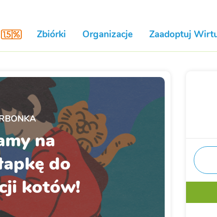
Zbiórki
Organizacje
Zaadoptuj Wirtu
RBONKA
amy na
łapkę do
cji kotów!