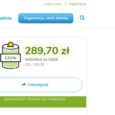
Logowanie
Rejestracja
alnie
Organizacjo, załóż zbiórkę
289,70 zł
131%
WSPARŁO
14 OSÓB
CEL: 220 ZŁ
Udostępnij
DAROWIZNY TRAFIŁY
DO FUNDACJI: