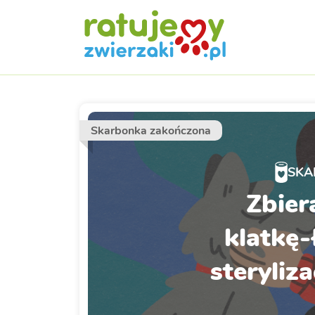
Skarbonka zakończona
SKA
Zbier
klatkę-
steryliza