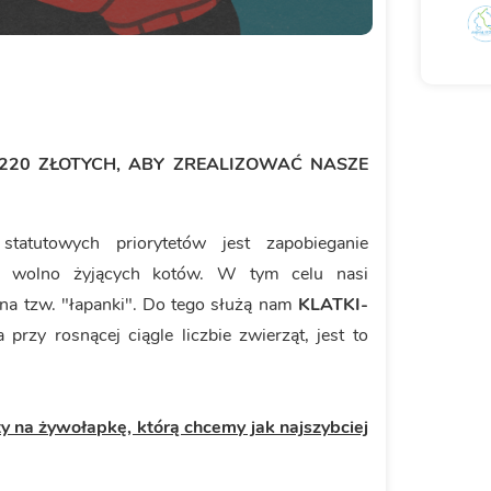
220 ZŁOTYCH, ABY ZREALIZOWAĆ NASZE
atutowych priorytetów jest zapobieganie
cja wolno żyjących kotów. W tym celu nasi
na tzw. "łapanki". Do tego służą nam
KLATKI-
rzy rosnącej ciągle liczbie zwierząt, jest to
 na żywołapkę, którą chcemy jak najszybciej