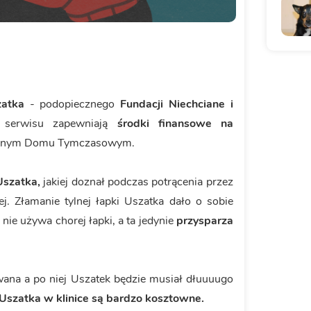
zatka
- podopiecznego
Fundacji Niechciane i
y serwisu zapewniają
środki finansowe na
jnym Domu Tymczasowym.
Uszatka,
jakiej doznał podczas potrącenia przez
j. Złamanie tylnej łapki Uszatka dało o sobie
nie używa chorej łapki, a ta jedynie
przysparza
owana a po niej Uszatek będzie musiał dłuuuugo
t Uszatka w klinice są bardzo kosztowne.