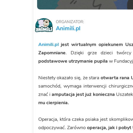
ORGANIZATOR:
Animili.pl
Animili.pl
jest wirtualnym opiekunem Us
Zapomniane
. Dzięki grze dzieci twórc
podstawowe utrzymanie pupila
w Fundacy
Niestety okazało się, że stara
otwarta rana 
samochód, wymaga interwencji chirurgiczne
znać i
amputacja jest już konieczna
Uszatek 
mu cierpienia.
Operacja, która czeka psiaka jest skomplik
odpoczywać. Zarówno
operacja, jak i poby