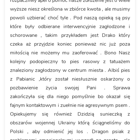
rozpaczliwy apel o pomoc nasze zdłużenie jest o wiele
wyższe niesz określona w zbiórce kwota , ale musimy
powoli uzbierać choć tyle . Pod naszą opieką są psy
które były odbierane interwencyjnie zagłodzone i
schorowane , takim przykładem jest Drako który
czeka aż przyjdzie koniec ponieważ nic już poza
miłością nie możemy mu zaoferować . Bono Nasz
kolejny podopieczny to pies rasowy z tatuażem
znaleziony zagłodzony w centrum miesta . Albiś pies
z Pabianic ,który został niesłusznie oskarżony o
pozbawienie życia swojej Pani . Sprawa
zakończyła się dla niego pomyślnie bo okazał się
fajnym kontaktowym i zuełnie nie agresywnym psem .
Opiekujemy się również Dzidzią sunieczką z
obszarów wojennej Ukrainy którą ściągneliśmy do
Polski , aby odmienić jej los . Dragon psiak z