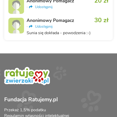
20 zł
Anonimowy Pomagacz
·
Udostępnij
30 zł
Anonimowy Pomagacz
·
Udostępnij
Sunia się dokłada - powodzenia :-)
Fundacja Ratujemy.pl
Przekaż 1,5% podatku
Regulamin własności intelektualnej