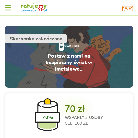
Skarbonka zakończona
SKARBONKA
Postaw z nami na
bezpieczny świat w
(metalową...
70 zł
70%
WSPARŁY
3 OSOBY
CEL: 100 ZŁ