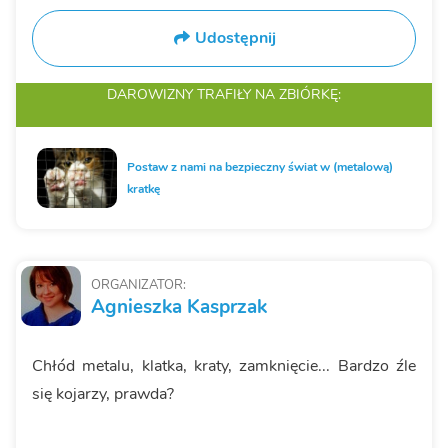
Udostępnij
DAROWIZNY TRAFIŁY
NA ZBIÓRKĘ:
Postaw z nami na bezpieczny świat w (metalową)
kratkę
ORGANIZATOR:
Agnieszka Kasprzak
Chłód metalu, klatka, kraty, zamknięcie... Bardzo źle
się kojarzy, prawda?