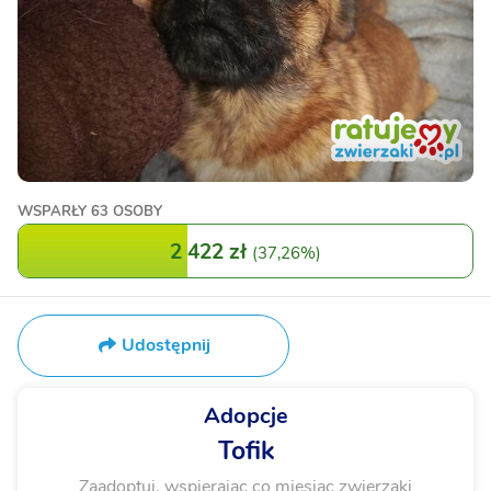
WSPARŁY
63 OSOBY
2 422 zł
(
37,26%
)
Udostępnij
Adopcje
Tofik
Zaadoptuj, wspierając co miesiąc zwierzaki