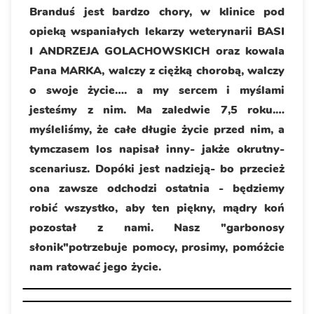
Branduś jest bardzo chory, w klinice pod
opieką wspaniałych lekarzy weterynarii BASI
I ANDRZEJA GOLACHOWSKICH oraz kowala
Pana MARKA, walczy z ciężką chorobą, walczy
o swoje życie…. a my sercem i myślami
jesteśmy z nim. Ma zaledwie 7,5 roku.…
myśleliśmy, że całe długie życie przed nim, a
tymczasem los napisał inny- jakże okrutny-
scenariusz. Dopóki jest nadzieją- bo przecież
ona zawsze odchodzi ostatnia - będziemy
robić wszystko, aby ten piękny, mądry koń
pozostał z nami. Nasz "garbonosy
słonik"potrzebuje pomocy, prosimy, pomóżcie
nam ratować jego życie.