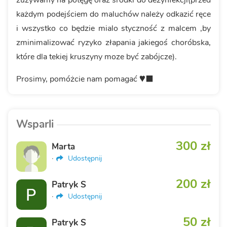
zużywamy na potęgę oraz środki do dezynfekcji(przed
każdym podejściem do maluchów należy odkazić ręce
i wszystko co będzie mialo styczność z malcem ,by
zminimalizować ryzyko złapania jakiegoś choróbska,
które dla tekiej kruszyny moze być zabójcze).
Prosimy, pomóżcie nam pomagać ♥️‍⬛
Wsparli
300 zł
Marta
·
Udostępnij
200 zł
Patryk S
·
Udostępnij
50 zł
Patryk S