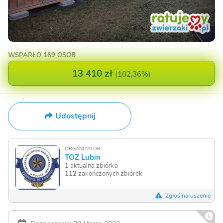
WSPARŁO
169 OSÓB
13 410 zł
(
102,36%
)
Udostępnij
ORGANIZATOR
TOZ Lubin
1
aktualna zbiórka
112
zakończonych zbiórek
Zgłoś naruszenie