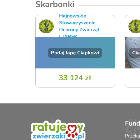
Skarbonki
Hajnowskie
Stowarzyszenie
Ochrony Zwierząt
CIAPEK
Podaj łapę Ciapkowi
Cia
33 124 zł
Fund
Przek