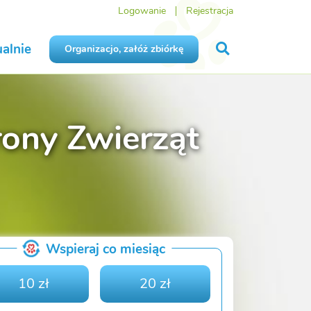
Logowanie
Rejestracja
alnie
Organizacjo, załóż zbiórkę
ony Zwierząt
Wspieraj co miesiąc
10 zł
20 zł