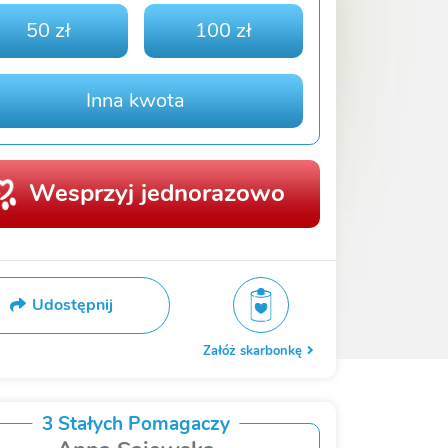
50 zł
100 zł
Inna kwota
Wesprzyj jednorazowo
Udostępnij
Załóż skarbonkę
3 Stałych Pomagaczy