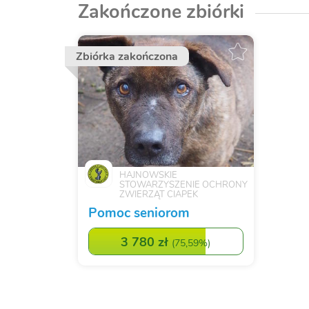
Zakończone zbiórki
Zbiórka zakończona
HAJNOWSKIE
STOWARZYSZENIE OCHRONY
ZWIERZĄT CIAPEK
Pomoc seniorom
3 780 zł
(
75,59%
)