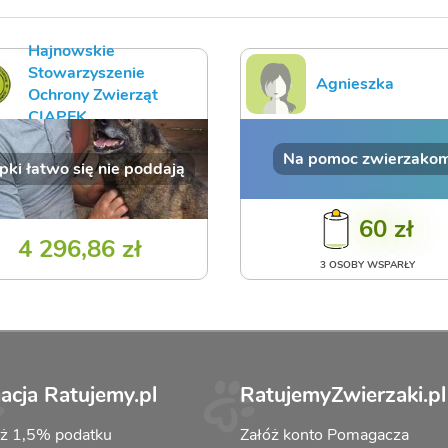
Hajnowskie
Stowarzyszenie
Agnieszka
Ochrony Zwierząt
CIAPEK
Na pomoc zwierzako
pki łatwo się nie poddają
60 zł
4 296,86 zł
3 OSOBY WSPARŁY
acja Ratujemy.pl
RatujemyZwierzaki.pl
aż 1,5% podatku
Załóż konto Pomagacza