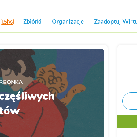
Zbiórki
Organizacje
Zaadoptuj Wirtu
RBONKA
częśliwych
tów