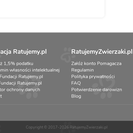
acja Ratujemy.pl
RatujemyZwierzaki.pl
aż 1,5% podatku
Załóż konto Pomagacza
min własności intelektualnej
Regulamin
 Fundacji Ratujemy.pl
Polityka prywatności
 Fundacji Ratujemy.pl
FAQ
tor ochrony danych
Potwierdzenie darowizn
t
Blog
Copyright © 2017-2026 RatujemyZwierzaki.pl