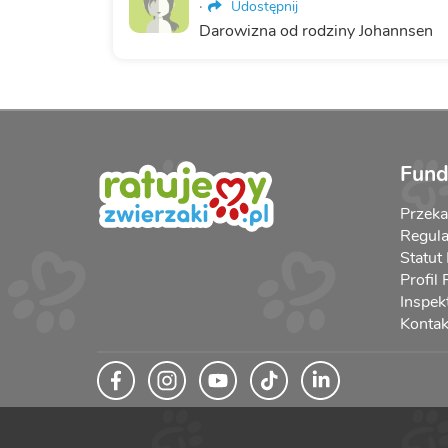
·
Udostępnij
Darowizna od rodziny Johannsen
Fund
Przek
Regula
Statut
Profil
Inspek
Kontak