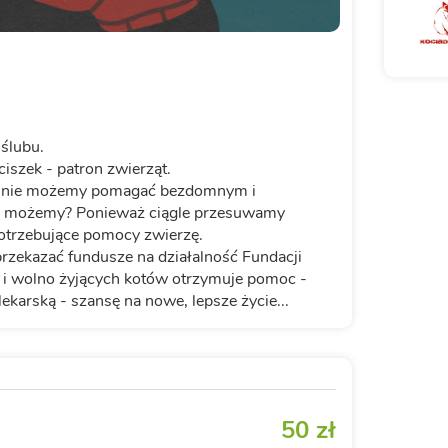
ślubu.
szek - patron zwierząt.
ak nie możemy pomagać bezdomnym i
ie możemy? Ponieważ ciągle przesuwamy
potrzebujące pomocy zwierzę.
przekazać fundusze na działalność Fundacji
h i wolno żyjących kotów otrzymuje pomoc -
karską - szansę na nowe, lepsze życie...
50 zł