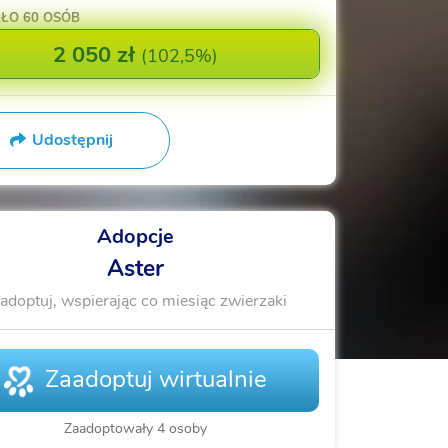
RŁO
60 OSÓB
2 050 zł
(
102,5%
)
Udostępnij
Adopcje
Aster
adoptuj, wspierając co miesiąc zwierzaki
Zaadoptuj wirtualnie
Zaadoptowały 4 osoby