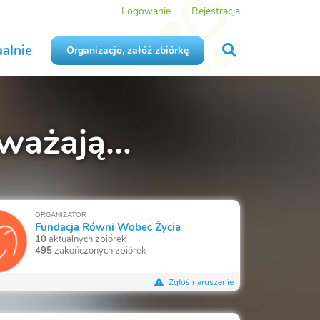
Logowanie
Rejestracja
alnie
Organizacjo, załóż zbiórkę
ważają...
ORGANIZATOR
Fundacja Równi Wobec Życia
10
aktualnych zbiórek
495
zakończonych zbiórek
Zgłoś naruszenie