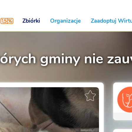
Zbiórki
Organizacje
Zaadoptuj Wirtu
tórych gminy nie zau