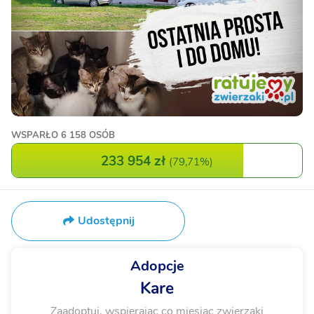
WSPARŁO
6 158 OSÓB
233 954 zł
(
79,71%
)
Udostępnij
Adopcje
Kare
Zaadoptuj, wspierając co miesiąc zwierzaki