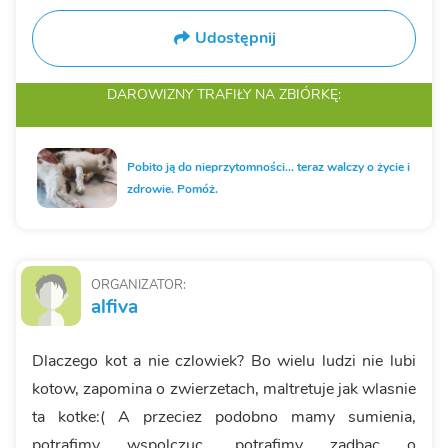
Udostępnij
DAROWIZNY TRAFIŁY
NA ZBIÓRKĘ:
Pobito ją do nieprzytomności... teraz walczy o życie i
zdrowie. Pomóż.
ORGANIZATOR:
alfiva
Dlaczego kot a nie czlowiek? Bo wielu ludzi nie lubi
kotow, zapomina o zwierzetach, maltretuje jak wlasnie
ta kotke:( A przeciez podobno mamy sumienia,
potrafimy wspolczuc, potrafimy zadbac o