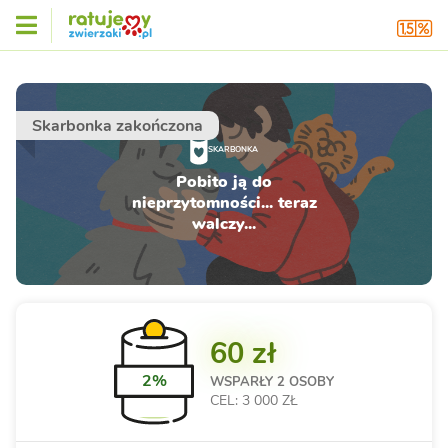
Skarbonka zakończona
SKARBONKA
Pobito ją do
nieprzytomności... teraz
walczy...
60 zł
2%
WSPARŁY
2 OSOBY
CEL: 3 000 ZŁ