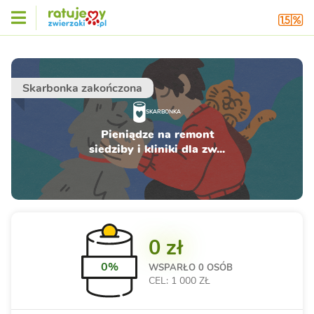
Skarbonka zakończona
SKARBONKA
Pieniądze na remont
siedziby i kliniki dla zw...
0 zł
0%
WSPARŁO
0 OSÓB
CEL: 1 000 ZŁ