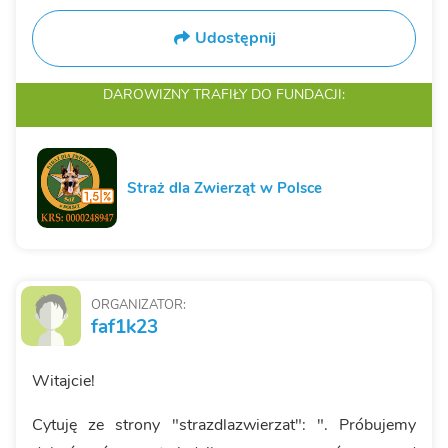
Udostępnij
DAROWIZNY TRAFIŁY
DO FUNDACJI:
Straż dla Zwierząt w Polsce
ORGANIZATOR:
faf1k23
Witajcie!
Cytuję ze strony "strazdlazwierzat": ". Próbujemy