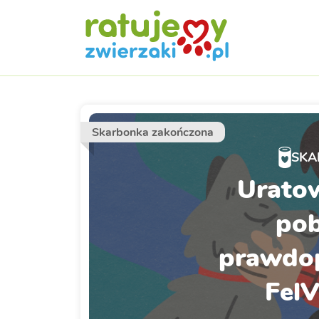
Skarbonka zakończona
SKA
Urato
pob
prawdo
FelV