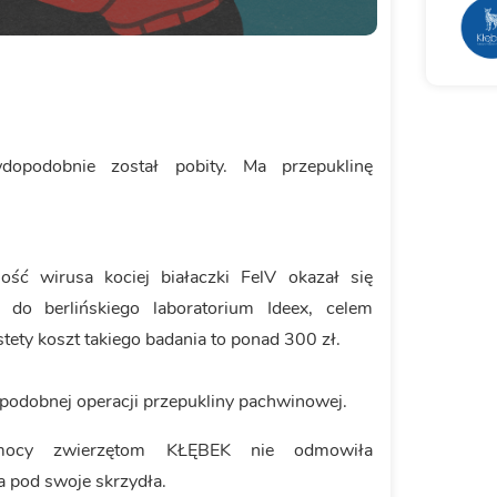
dopodobnie został pobity. Ma przepuklinę
ść wirusa kociej białaczki FelV okazał się
do berlińskiego laboratorium Ideex, celem
stety koszt takiego badania to ponad 300 zł.
opodobnej operacji przepukliny pachwinowej.
mocy zwierzętom KŁĘBEK nie odmowiła
 pod swoje skrzydła.