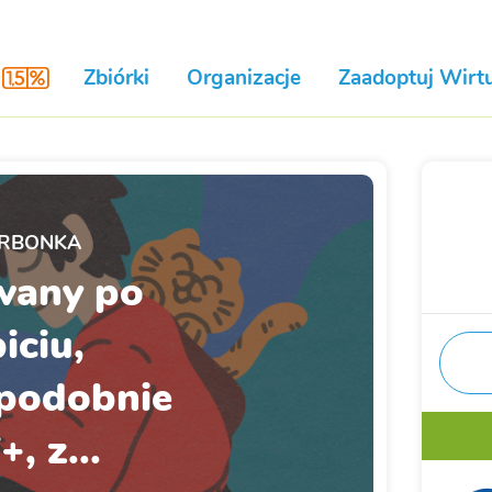
Zbiórki
Organizacje
Zaadoptuj Wirtu
RBONKA
wany po
iciu,
podobnie
+, z...