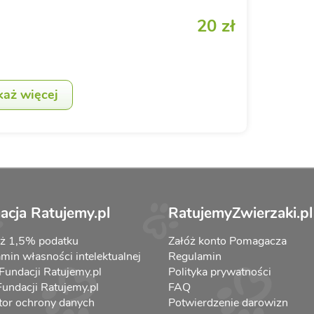
20 zł
każ więcej
acja Ratujemy.pl
RatujemyZwierzaki.pl
aż 1,5% podatku
Załóż konto Pomagacza
min własności intelektualnej
Regulamin
 Fundacji Ratujemy.pl
Polityka prywatności
 Fundacji Ratujemy.pl
FAQ
tor ochrony danych
Potwierdzenie darowizn