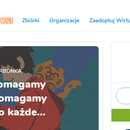
Zbiórki
Organizacje
Zaadoptuj Wirtu
RBONKA
pomagamy
pomagamy
o każde...