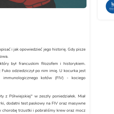
isać i jak opowiedzieć jego historię. Gdy pisze
łowa.
tóry był francuskim filozofem i historykiem.
z Fuko odziedziczył po nim imię. U kocurka jest
u immunologicznego kotów (FIV) - kociego
y z Półwiejskiej" w zeszły poniedziałek. Miał
erki, dodatni test paskowy na FIV oraz masywne
y chorobę trzustki i pobraliśmy krew oraz mocz