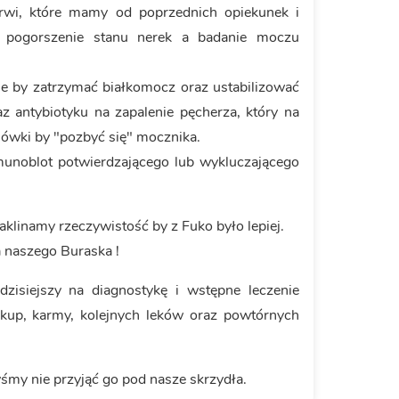
krwi, które mamy od poprzednich opiekunek i
e pogorszenie stanu nerek a badanie moczu
e by zatrzymać białkomocz oraz ustabilizować
az antybiotyku na zapalenie pęcherza, który na
lówki by "pozbyć się" mocznika.
munoblot potwierdzającego lub wykluczającego
klinamy rzeczywistość by z Fuko było lepiej.
 naszego Buraska !
dzisiejszy na diagnostykę i wstępne leczenie
kup, karmy, kolejnych leków oraz powtórnych
yśmy nie przyjąć go pod nasze skrzydła.