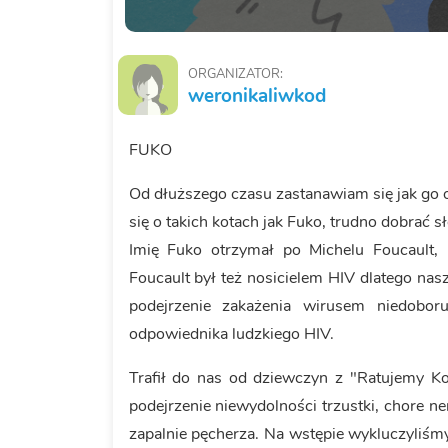
ORGANIZATOR:
weronikaliwkod
FUKO
Od dłuższego czasu zastanawiam się jak go op
się o takich kotach jak Fuko, trudno dobrać s
Imię Fuko otrzymał po Michelu Foucault, k
Foucault był też nosicielem HIV dlatego nas
podejrzenie zakażenia wirusem niedobor
odpowiednika ludzkiego HIV.
Trafił do nas od dziewczyn z "Ratujemy Kot
podejrzenie niewydolności trzustki, chore n
zapalnie pęcherza. Na wstępie wykluczyliśm