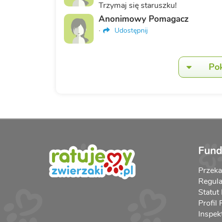
Trzymaj się staruszku!
Anonimowy Pomagacz
·
Udostępnij
Po
Fund
Przek
Regula
Statut
Profil
Inspek