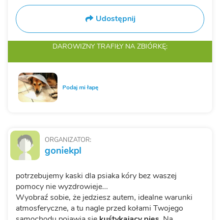
Udostępnij
DAROWIZNY TRAFIŁY
NA ZBIÓRKĘ:
Podaj mi łapę
ORGANIZATOR:
goniekpl
potrzebujemy kaski dla psiaka kóry bez waszej
pomocy nie wyzdrowieje...
Wyobraź sobie, że jedziesz autem, idealne warunki
atmosferyczne, a tu nagle przed kołami Twojego
samochodu pojawia się
kuśtykający pies
. Na