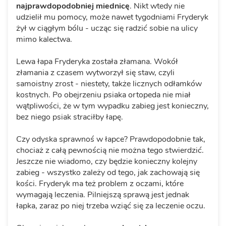
najprawdopodobniej miednicę
. Nikt wtedy nie
udzielił mu pomocy, może nawet tygodniami Fryderyk
żył w ciągłym bólu - ucząc się radzić sobie na ulicy
mimo kalectwa.
Lewa łapa Fryderyka została złamana. Wokół
złamania z czasem wytworzył się staw, czyli
samoistny zrost - niestety, także licznych odłamków
kostnych. Po obejrzeniu psiaka ortopeda nie miał
wątpliwości, że w tym wypadku zabieg jest konieczny,
bez niego psiak straciłby łapę.
Czy odyska sprawnoś w łapce? Prawdopodobnie tak,
chociaż z całą pewnością nie można tego stwierdzić.
Jeszcze nie wiadomo, czy będzie konieczny kolejny
zabieg - wszystko zależy od tego, jak zachowają się
kości. Fryderyk ma też problem z oczami, które
wymagają leczenia. Pilniejszą sprawą jest jednak
łapka, zaraz po niej trzeba wziąć się za leczenie oczu.