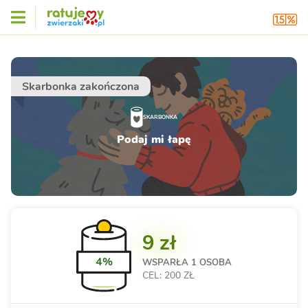
Skarbonka zakończona
SKARBONKA
Podaj mi łapę
9 zł
4%
WSPARŁA
1 OSOBA
CEL: 200 ZŁ