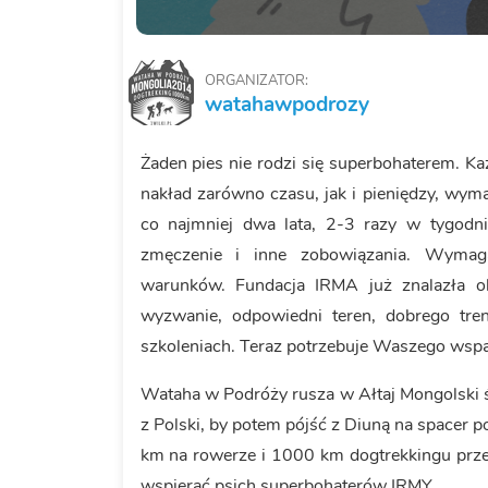
ORGANIZATOR:
watahawpodrozy
Żaden pies nie rodzi się superbohaterem. K
nakład zarówno czasu, jak i pieniędzy, wym
co najmniej dwa lata, 2-3 razy w tygodn
zmęczenie i inne zobowiązania. Wymagaj
warunków. Fundacja IRMA już znalazła o
wyzwanie, odpowiedni teren, dobrego tre
szkoleniach. Teraz potrzebuje Waszego wspa
Wataha w Podróży rusza w Ałtaj Mongolski
z Polski, by potem pójść z Diuną na spacer
km na rowerze i 1000 km dogtrekkingu przez
wspierać psich superbohaterów IRMY.