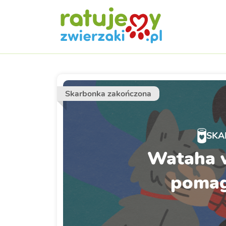
Skarbonka zakończona
SKA
Wataha 
pomag