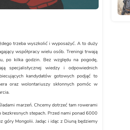
ażdego trzeba wyszkolić i wyposażyć. A to duży
agający współpracy wielu osób. Treningi trwają
iu, po kilka godzin. Bez względu na pogodę,
ą specjalistycznej wiedzy i odpowiednich
biecujących kandydatów gotowych podjąć to
nera oraz wolontariuszy skłonnych pomóc w
rcia.
 śladami marzeń. Chcemy dotrzeć tam rowerami
 po bezkresnych stepach. Przed nami ponad 6000
 góry Mongolii. Jadąc i idąc z Diuną będziemy