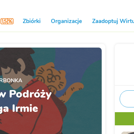
Zbiórki
Organizacje
Zaadoptuj Wirtu
RBONKA
w Podróży
a Irmie