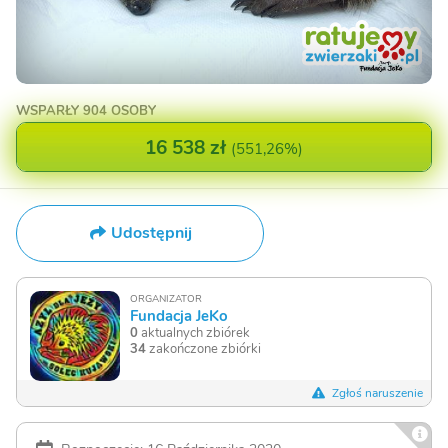
WSPARŁY
904 OSOBY
16 538 zł
(
551,26%
)
Udostępnij
ORGANIZATOR
Fundacja JeKo
0
aktualnych zbiórek
34
zakończone zbiórki
Zgłoś naruszenie