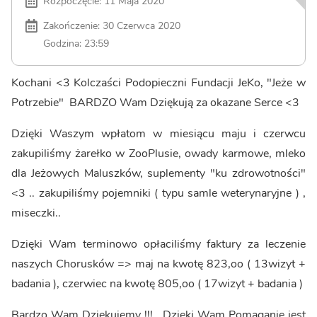
Rozpoczęcie: 11 Maja 2020
Zakończenie: 30 Czerwca 2020
Godzina: 23:59
Kochani <3 Kolczaści Podopieczni Fundacji JeKo, "Jeże w
Potrzebie" BARDZO Wam Dziękują za okazane Serce <3
Dzięki Waszym wpłatom w miesiącu maju i czerwcu
zakupiliśmy żarełko w ZooPlusie, owady karmowe, mleko
dla Jeżowych Maluszków, suplementy "ku zdrowotności"
<3 .. zakupiliśmy pojemniki ( typu samle weterynaryjne ) ,
miseczki..
Dzięki Wam terminowo opłaciliśmy faktury za leczenie
naszych Chorusków => maj na kwotę 823,oo ( 13wizyt +
badania ), czerwiec na kwotę 805,oo ( 17wizyt + badania )
Bardzo Wam Dziękujemy !!!.. Dzięki Wam Pomaganie jest