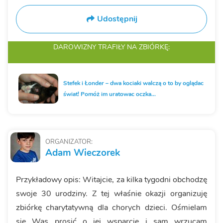
Udostępnij
DAROWIZNY TRAFIŁY
NA ZBIÓRKĘ:
Stefek i Łonder – dwa kociaki walczą o to by oglądac
świat! Pomóż im uratowac oczka...
ORGANIZATOR:
Adam Wieczorek
Przykładowy opis: Witajcie, za kilka tygodni obchodzę
swoje 30 urodziny. Z tej właśnie okazji organizuję
zbiórkę charytatywną dla chorych dzieci. Ośmielam
się Was prosić o jej wsparcie i sam wrzucam