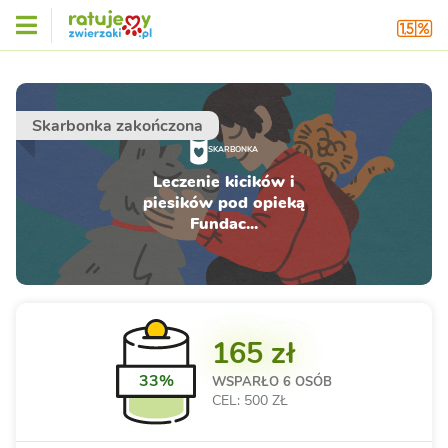
Skarbonka zakończona
SKARBONKA
Leczenie kicików i
piesików pod opieką
Fundac...
165 zł
33%
WSPARŁO
6 OSÓB
CEL: 500 ZŁ