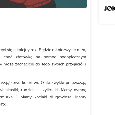
ręci się o kolejny rok. Będzie mi niezwykle miło,
że choć złotówkę na pomoc podopiecznym
 może zachęcicie do tego swoich przyjaciół i
 wyjątkowo kolorowi. O ile zwykle przeważają
hiskasiki, rudzielce, szylkretki. Mamy dymną
armurka ;) Mamy kociaki długowłose. Mamy
atki.