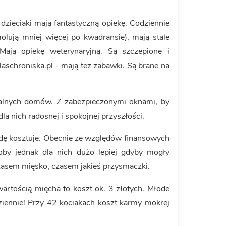
zieciaki mają fantastyczną opiekę. Codziennie
lują mniej więcej po kwadransie), mają stale
Mają opiekę weterynaryjną. Są szczepione i
laschroniska.pl - mają też zabawki. Są brane na
ialnych domów. Z zabezpieczonymi oknami, by
 nich radosnej i spokojnej przyszłości.
awdę kosztuje. Obecnie ze względów finansowych
łoby jednak dla nich dużo lepiej gdyby mogły
asem mięsko, czasem jakieś przysmaczki.
artością mięcha to koszt ok. 3 złotych. Młode
 dziennie! Przy 42 kociakach koszt karmy mokrej