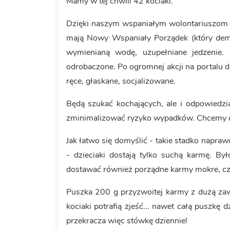
Mamy w tej chwili 42 kociaki.
Dzięki naszym wspaniałym wolontariuszom d
mają Nowy Wspaniały Porządek (który demo
wymienianą wodę, uzupełniane jedzenie. 
odrobaczone. Po ogromnej akcji na portalu d
ręce, głaskane, socjalizowane.
Będą szukać kochających, ale i odpowiedz
zminimalizować ryzyko wypadków. Chcemy dla
Jak łatwo się domyślić - takie stadko napr
- dzieciaki dostają tylko suchą karmę. By
dostawać również porządne karmy mokre, cz
Puszka 200 g przyzwoitej karmy z dużą zaw
kociaki potrafią zjeść... nawet całą puszkę
przekracza więc stówkę dziennie!