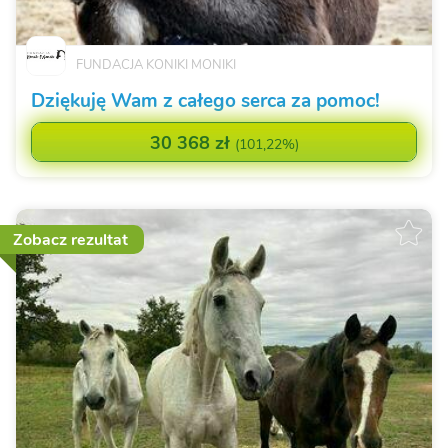
FUNDACJA KONIKI MONIKI
Dziękuję Wam z całego serca za pomoc!
30 368 zł
(
101,22%
)
Zobacz rezultat