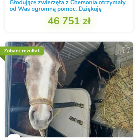
Głodujące zwierzęta z Chersonia otrzymały
od Was ogromną pomoc. Dziękuję
46 751 zł
Zobacz rezultat