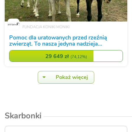
FUNDACJA KONIKI MONIKI
Pomoc dla uratowanych przed rzeźnią
zwierząt. To nasza jedyna nadzieja...
29 649 zł
(
74,12%
)
Pokaż więcej
Skarbonki