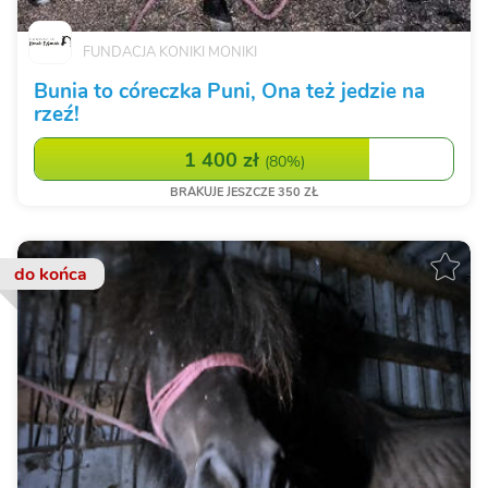
FUNDACJA KONIKI MONIKI
Bunia to córeczka Puni, Ona też jedzie na
rzeź!
1 400 zł
(
80%
)
BRAKUJE JESZCZE 350 ZŁ
do końca