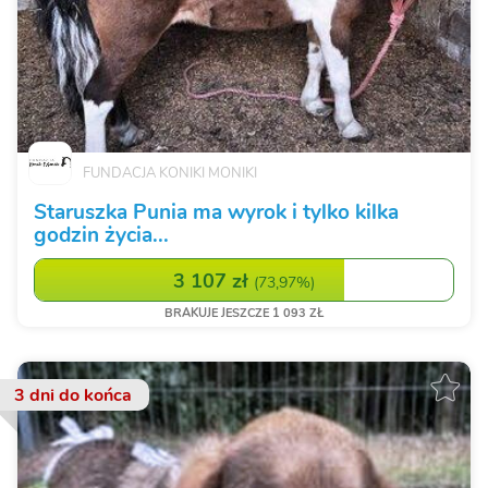
FUNDACJA KONIKI MONIKI
Staruszka Punia ma wyrok i tylko kilka
godzin życia...
3 107 zł
(
73,97%
)
BRAKUJE JESZCZE 1 093 ZŁ
3 dni
do końca