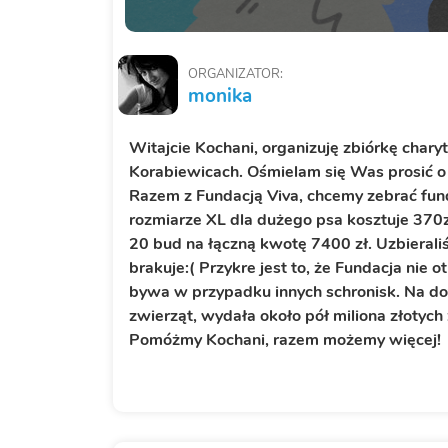
ORGANIZATOR:
monika
Witajcie Kochani, organizuję zbiórkę chary
Korabiewicach. Ośmielam się Was prosić o 
Razem z Fundacją Viva, chcemy zebrać fun
rozmiarze XL dla dużego psa kosztuje 370
20 bud na łączną kwotę 7400 zł. Uzbierali
brakuje:( Przykre jest to, że Fundacja nie o
bywa w przypadku innych schronisk. Na dot
zwierząt, wydała około pół miliona złotych
Pomóżmy Kochani, razem możemy więcej!