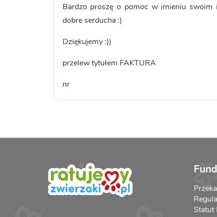
Bardzo proszę o pomoc w imieniu swoim 
dobre serducha :)
Dziękujemy :))
przelew tytułem FAKTURA
nr
Fund
Przek
Regula
Statut