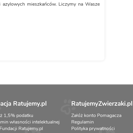
i azylowych mieszkańców. Liczymy na Wasze
acja Ratujemy.pl
RatujemyZwierzaki.pl
aż 1,5% podatku
Załóż konto Pomagacza
min własności intelektualnej
Regulamin
 Fundacji Ratujemy.pl
Polityka prywatności