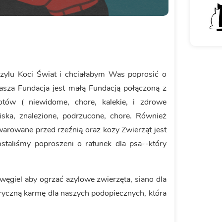
Azylu Koci Świat i chciałabym Was poprosić o
Nasza Fundacja jest małą Fundacją połączoną z
ów ( niewidome, chore, kalekie, i zdrowe
iska, znalezione, podrzucone, chore. Również
warowane przed rzeźnią oraz kozy Zwierząt jest
taliśmy poproszeni o ratunek dla psa--który
 węgiel aby ogrzać azylowe zwierzęta, siano dla
ryczną karmę dla naszych podopiecznych, która