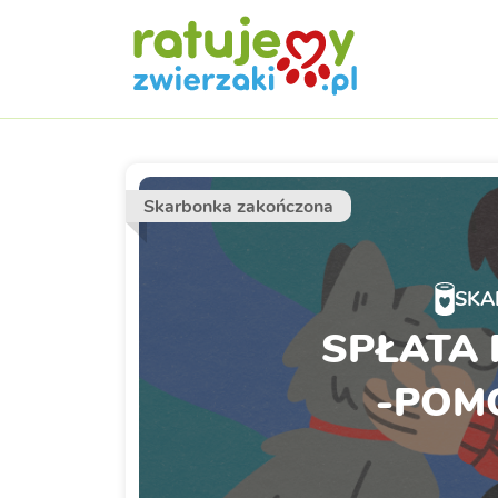
Skarbonka zakończona
SKA
SPŁATA 
-POM