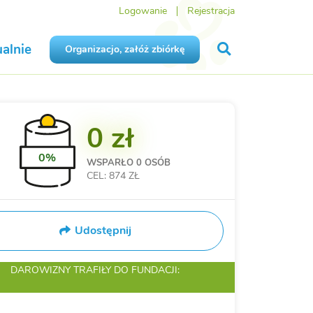
Logowanie
Rejestracja
alnie
Organizacjo, załóż zbiórkę
0 zł
0%
WSPARŁO
0 OSÓB
CEL: 874 ZŁ
Udostępnij
DAROWIZNY TRAFIŁY
DO FUNDACJI: