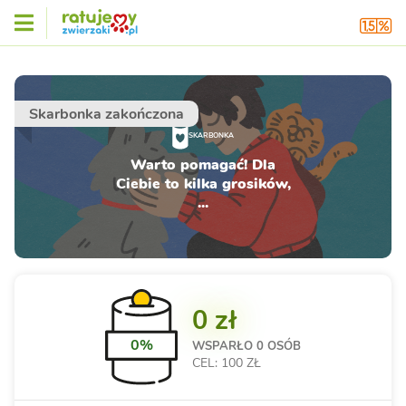
Skarbonka zakończona
SKARBONKA
Warto pomagać! Dla
Ciebie to kilka grosików,
...
0 zł
0%
WSPARŁO
0 OSÓB
CEL: 100 ZŁ