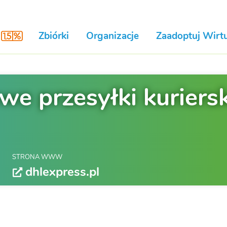
Zbiórki
Organizacje
Zaadoptuj Wirtu
e przesyłki kuriersk
STRONA WWW
dhlexpress.pl