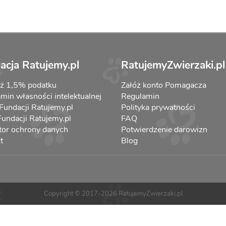
acja Ratujemy.pl
RatujemyZwierzaki.pl
aż 1,5% podatku
Załóż konto Pomagacza
min własności intelektualnej
Regulamin
 Fundacji Ratujemy.pl
Polityka prywatności
 Fundacji Ratujemy.pl
FAQ
tor ochrony danych
Potwierdzenie darowizn
t
Blog
Copyright © 2017-2026 RatujemyZwierzaki.pl