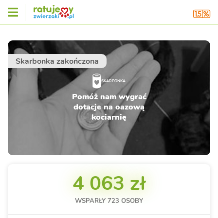
Skarbonka zakończona
SKARBONKA
Pomóż nam wygrać
dotacje na oazową
kociarnię
4 063 zł
WSPARŁY
723
OSOBY